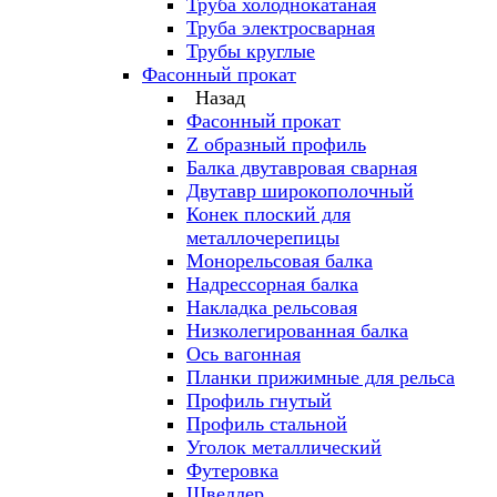
Труба холоднокатаная
Труба электросварная
Трубы круглые
Фасонный прокат
Назад
Фасонный прокат
Z образный профиль
Балка двутавровая сварная
Двутавр широкополочный
Конек плоский для
металлочерепицы
Монорельсовая балка
Надрессорная балка
Накладка рельсовая
Низколегированная балка
Ось вагонная
Планки прижимные для рельса
Профиль гнутый
Профиль стальной
Уголок металлический
Футеровка
Швеллер