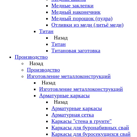
Медные заклепки
Медный наконечник
Медный порошок (пудра)
Отливки из меди (литьё меди)
Титан
Назад
Титан
Титановая заготовка
Производство
Назад
Производство
Изготовление металлоконструкций
Назад
Изготовление металлоконструкций
Арматурные каркасы
Назад
Арматурные каркасы
Арматурная сетка
Каркасы "стена в грунте"
Каркасы для буронабивных свай
Каркасы для буросекущихся свай