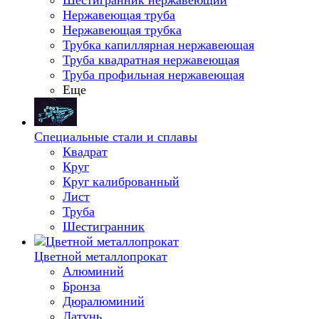
Шестигранник нержавеющий
Нержавеющая труба
Нержавеющая трубка
Трубка капиллярная нержавеющая
Труба квадратная нержавеющая
Труба профильная нержавеющая
Еще
Специальные стали и сплавы
Квадрат
Круг
Круг калиброванный
Лист
Труба
Шестигранник
Цветной металлопрокат
Алюминий
Бронза
Дюралюминий
Латунь