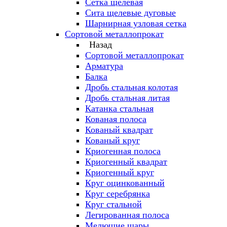
Сетка щелевая
Сита щелевые дуговые
Шарнирная узловая сетка
Сортовой металлопрокат
Назад
Сортовой металлопрокат
Арматура
Балка
Дробь стальная колотая
Дробь стальная литая
Катанка стальная
Кованая полоса
Кованый квадрат
Кованый круг
Криогенная полоса
Криогенный квадрат
Криогенный круг
Круг оцинкованный
Круг серебрянка
Круг стальной
Легированная полоса
Мелющие шары