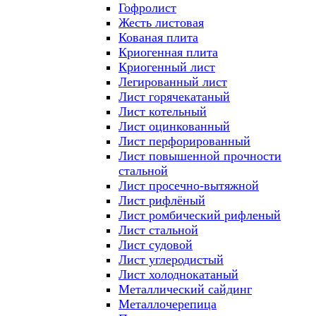
Гофролист
Жесть листовая
Кованая плита
Криогенная плита
Криогенный лист
Легированный лист
Лист горячекатаный
Лист котельный
Лист оцинкованный
Лист перфорированный
Лист повышенной прочности
стальной
Лист просечно-вытяжной
Лист рифлёный
Лист ромбический рифленый
Лист стальной
Лист судовой
Лист углеродистый
Лист холоднокатаный
Металлический сайдинг
Металлочерепица