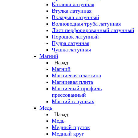
Катанка латунная
Втулка латунная
Вкладыш латунный
Волноводная труба латунная
Лист перфорированный латунный
Порошок латунный
Пудра латунная
Чушка латунная
Магний
Назад
Магний
Магниевая пластина
Магниевая плита
Магниевый профиль
прессованный
Магний в чушках
Медь
Назад
Медь
Медный пруток
Медный круг