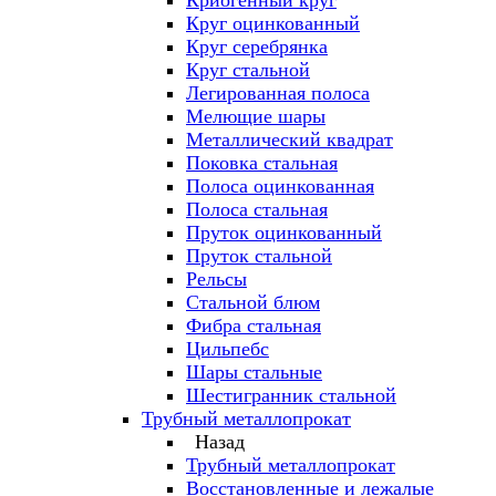
Криогенный круг
Круг оцинкованный
Круг серебрянка
Круг стальной
Легированная полоса
Мелющие шары
Металлический квадрат
Поковка стальная
Полоса оцинкованная
Полоса стальная
Пруток оцинкованный
Пруток стальной
Рельсы
Стальной блюм
Фибра стальная
Цильпебс
Шары стальные
Шестигранник стальной
Трубный металлопрокат
Назад
Трубный металлопрокат
Восстановленные и лежалые