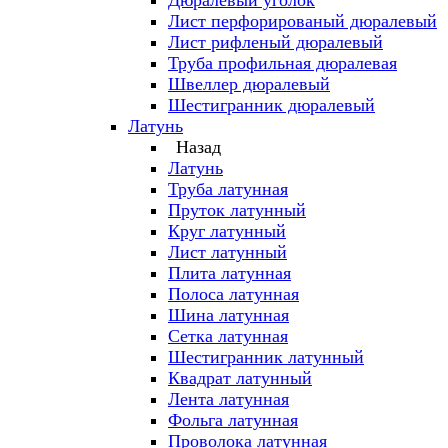
Дюралевый уголок
Лист перфорированый дюралевый
Лист рифленый дюралевый
Труба профильная дюралевая
Швеллер дюралевый
Шестигранник дюралевый
Латунь
Назад
Латунь
Труба латунная
Пруток латунный
Круг латунный
Лист латунный
Плита латунная
Полоса латунная
Шина латунная
Сетка латунная
Шестигранник латунный
Квадрат латунный
Лента латунная
Фольга латунная
Проволока латунная