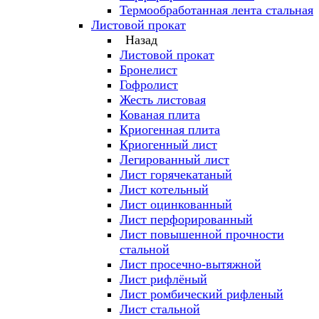
Термообработанная лента стальная
Листовой прокат
Назад
Листовой прокат
Бронелист
Гофролист
Жесть листовая
Кованая плита
Криогенная плита
Криогенный лист
Легированный лист
Лист горячекатаный
Лист котельный
Лист оцинкованный
Лист перфорированный
Лист повышенной прочности
стальной
Лист просечно-вытяжной
Лист рифлёный
Лист ромбический рифленый
Лист стальной