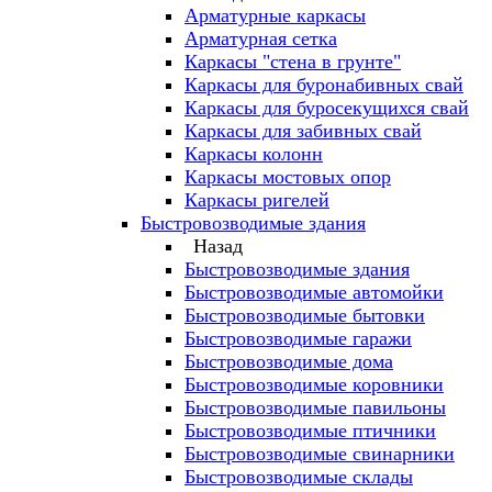
Арматурные каркасы
Арматурная сетка
Каркасы "стена в грунте"
Каркасы для буронабивных свай
Каркасы для буросекущихся свай
Каркасы для забивных свай
Каркасы колонн
Каркасы мостовых опор
Каркасы ригелей
Быстровозводимые здания
Назад
Быстровозводимые здания
Быстровозводимые автомойки
Быстровозводимые бытовки
Быстровозводимые гаражи
Быстровозводимые дома
Быстровозводимые коровники
Быстровозводимые павильоны
Быстровозводимые птичники
Быстровозводимые свинарники
Быстровозводимые склады