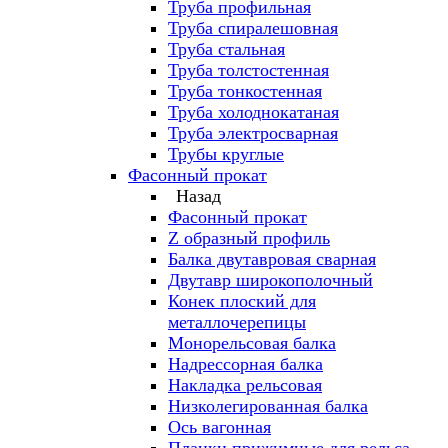
Труба профильная
Труба спиралешовная
Труба стальная
Труба толстостенная
Труба тонкостенная
Труба холоднокатаная
Труба электросварная
Трубы круглые
Фасонный прокат
Назад
Фасонный прокат
Z образный профиль
Балка двутавровая сварная
Двутавр широкополочный
Конек плоский для
металлочерепицы
Монорельсовая балка
Надрессорная балка
Накладка рельсовая
Низколегированная балка
Ось вагонная