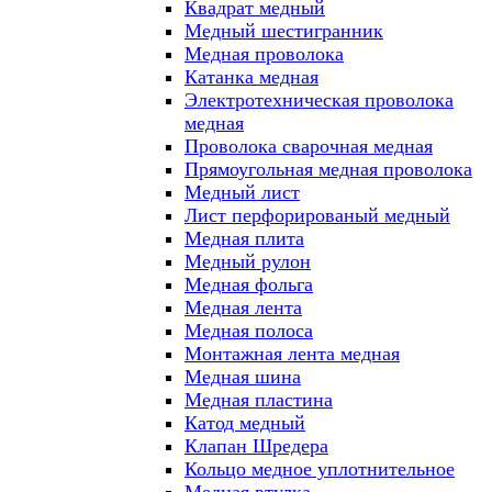
Квадрат медный
Медный шестигранник
Медная проволока
Катанка медная
Электротехническая проволока
медная
Проволока сварочная медная
Прямоугольная медная проволока
Медный лист
Лист перфорированый медный
Медная плита
Медный рулон
Медная фольга
Медная лента
Медная полоса
Монтажная лента медная
Медная шина
Медная пластина
Катод медный
Клапан Шредера
Кольцо медное уплотнительное