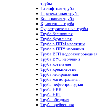
трубы
Газлифтная труба
Горячекатаная труба
Колонковая труба
Криогенная труба
Судостроительные трубы
Труба бесшовная
Труба бурильная
Труба в ППМ изоляции
Труба в ППУ изоляции
Труба ВГП водогазопроводная
Труба ВУС изоляции
Труба котельная
Труба крекинговая
Труба легированная
Труба магистральная
Труба нефтепроводная
Труба НКВ
Труба НКТ
Труба обсадная
Труба оребренная