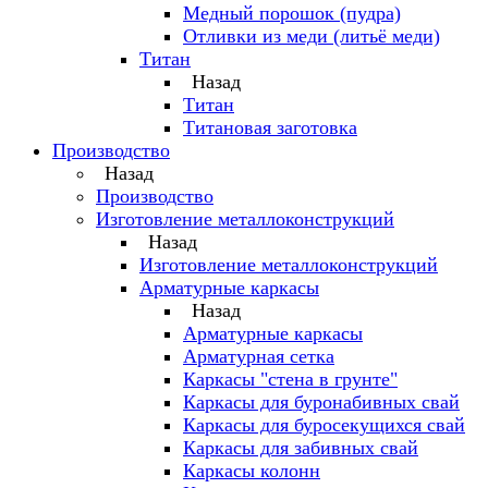
Медный порошок (пудра)
Отливки из меди (литьё меди)
Титан
Назад
Титан
Титановая заготовка
Производство
Назад
Производство
Изготовление металлоконструкций
Назад
Изготовление металлоконструкций
Арматурные каркасы
Назад
Арматурные каркасы
Арматурная сетка
Каркасы "стена в грунте"
Каркасы для буронабивных свай
Каркасы для буросекущихся свай
Каркасы для забивных свай
Каркасы колонн