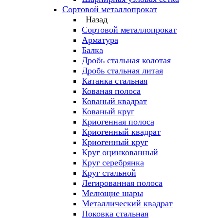
Сортовой металлопрокат
Назад
Сортовой металлопрокат
Арматура
Балка
Дробь стальная колотая
Дробь стальная литая
Катанка стальная
Кованая полоса
Кованый квадрат
Кованый круг
Криогенная полоса
Криогенный квадрат
Криогенный круг
Круг оцинкованный
Круг серебрянка
Круг стальной
Легированная полоса
Мелющие шары
Металлический квадрат
Поковка стальная