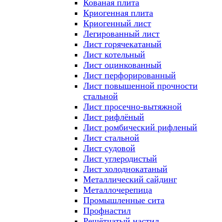
Кованая плита
Криогенная плита
Криогенный лист
Легированный лист
Лист горячекатаный
Лист котельный
Лист оцинкованный
Лист перфорированный
Лист повышенной прочности
стальной
Лист просечно-вытяжной
Лист рифлёный
Лист ромбический рифленый
Лист стальной
Лист судовой
Лист углеродистый
Лист холоднокатаный
Металлический сайдинг
Металлочерепица
Промышленные сита
Профнастил
Решётчатый настил