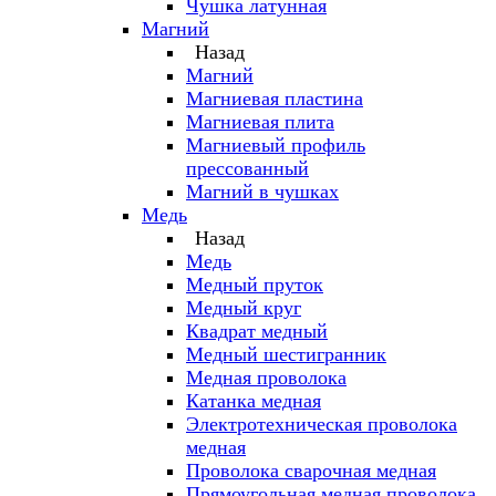
Чушка латунная
Магний
Назад
Магний
Магниевая пластина
Магниевая плита
Магниевый профиль
прессованный
Магний в чушках
Медь
Назад
Медь
Медный пруток
Медный круг
Квадрат медный
Медный шестигранник
Медная проволока
Катанка медная
Электротехническая проволока
медная
Проволока сварочная медная
Прямоугольная медная проволока