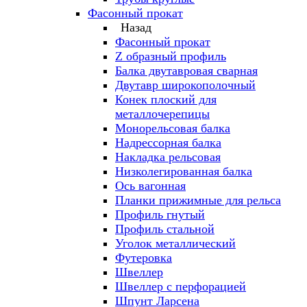
Фасонный прокат
Назад
Фасонный прокат
Z образный профиль
Балка двутавровая сварная
Двутавр широкополочный
Конек плоский для
металлочерепицы
Монорельсовая балка
Надрессорная балка
Накладка рельсовая
Низколегированная балка
Ось вагонная
Планки прижимные для рельса
Профиль гнутый
Профиль стальной
Уголок металлический
Футеровка
Швеллер
Швеллер с перфорацией
Шпунт Ларсена