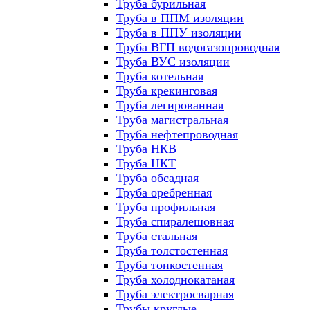
Труба бурильная
Труба в ППМ изоляции
Труба в ППУ изоляции
Труба ВГП водогазопроводная
Труба ВУС изоляции
Труба котельная
Труба крекинговая
Труба легированная
Труба магистральная
Труба нефтепроводная
Труба НКВ
Труба НКТ
Труба обсадная
Труба оребренная
Труба профильная
Труба спиралешовная
Труба стальная
Труба толстостенная
Труба тонкостенная
Труба холоднокатаная
Труба электросварная
Трубы круглые