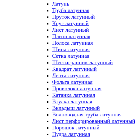
Латунь
Труба латунная
Пруток латунный
Круг латунный
Лист латунный
Плита латунная
Полоса латунная
Шина латунная
Сетка латунная
Шестигранник латунный
Квадрат латунный
Лента латунная
Фольга латунная
Проволока латунная
Катанка латунная
Втулка латунная
Вкладыш латунный
Волноводная труба латунная
Лист перфорированный латунный
Порошок латунный
Пудра латунная