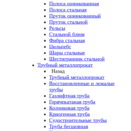
Полоса оцинкованная
Полоса стальная
Пруток оцинкованный
Пруток стальной
Рельсы
Стальной блюм
Фибра стальная
Цильпебс
Шары стальные
Шестигранник стальной
Трубный металлопрокат
Назад
Трубный металлопрокат
Восстановленные и лежалые
трубы
Газлифтная труба
Горячекатаная труба
Колонковая труба
Криогенная труба
Судостроительные трубы
Труба бесшовная