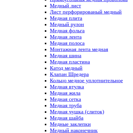
Медный лист
Лист перфорированый медный
Медная плита
Медный рулон
Медная фольга
Медная лента
Медная полоса
Монтажная лента медная
Медная шина
Медная пластина
Катод медный
Клапан Шредера
Кольцо медное уплотнительное
Медная втулка
Медная жила
Медная сетка
Медная труба
Медная чушка (слиток)
Медная шайба
Медные заклепки
Медный наконечник