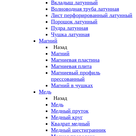
Вкладыш латунный
Волноводная труба латунная
Лист перфорированный латунный
Порошок латунный
Пудра латунная
Чушка латунная
Магний
Назад
Магний
Магниевая пластина
Магниевая плита
Магниевый профиль
прессованный
Магний в чушках
Медь
Назад
Медь
Медный пруток
Медный круг
Квадрат медный
Медный шестигранник