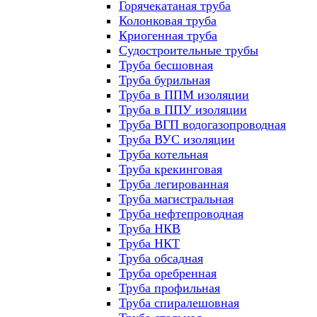
Горячекатаная труба
Колонковая труба
Криогенная труба
Судостроительные трубы
Труба бесшовная
Труба бурильная
Труба в ППМ изоляции
Труба в ППУ изоляции
Труба ВГП водогазопроводная
Труба ВУС изоляции
Труба котельная
Труба крекинговая
Труба легированная
Труба магистральная
Труба нефтепроводная
Труба НКВ
Труба НКТ
Труба обсадная
Труба оребренная
Труба профильная
Труба спиралешовная