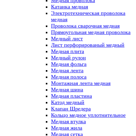
Медная проволока
Катанка медная
Электротехническая проволока
медная
Проволока сварочная медная
Прямоугольная медная проволока
Медный лист
Лист перфорированый медный
Медная плита
Медный рулон
Медная фольга
Медная лента
Медная полоса
Монтажная лента медная
Медная шина
Медная пластина
Катод медный
Клапан Шредера
Кольцо медное уплотнительное
Медная втулка
Медная жила
Медная сетка