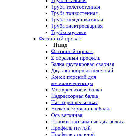
Труба стальная
Труба толстостенная
Труба тонкостенная
Труба холоднокатаная
Труба электросварная
Трубы круглые
Фасонный прокат
Назад
Фасонный прокат
Z образный профиль
Балка двутавровая сварная
Двутавр широкополочный
Конек плоский для
металлочерепицы
Монорельсовая балка
Надрессорная балка
Накладка рельсовая
Низколегированная балка
Ось вагонная
Планки прижимные для рельса
Профиль гнутый
Профиль стальной