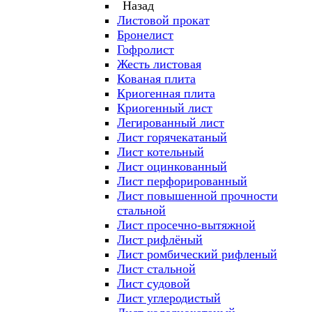
Назад
Листовой прокат
Бронелист
Гофролист
Жесть листовая
Кованая плита
Криогенная плита
Криогенный лист
Легированный лист
Лист горячекатаный
Лист котельный
Лист оцинкованный
Лист перфорированный
Лист повышенной прочности
стальной
Лист просечно-вытяжной
Лист рифлёный
Лист ромбический рифленый
Лист стальной
Лист судовой
Лист углеродистый