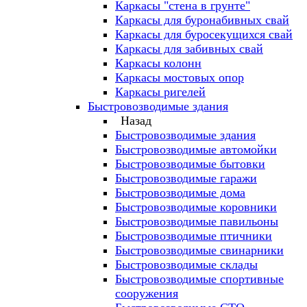
Каркасы "стена в грунте"
Каркасы для буронабивных свай
Каркасы для буросекущихся свай
Каркасы для забивных свай
Каркасы колонн
Каркасы мостовых опор
Каркасы ригелей
Быстровозводимые здания
Назад
Быстровозводимые здания
Быстровозводимые автомойки
Быстровозводимые бытовки
Быстровозводимые гаражи
Быстровозводимые дома
Быстровозводимые коровники
Быстровозводимые павильоны
Быстровозводимые птичники
Быстровозводимые свинарники
Быстровозводимые склады
Быстровозводимые спортивные
сооружения