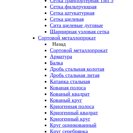
Сетка транпортерная Тип 5
Сетка фильтрующая
Сетка штукатурная
Сетка щелевая
Сита щелевые дуговые
Шарнирная узловая сетка
Сортовой металлопрокат
Назад
Сортовой металлопрокат
Арматура
Балка
Дробь стальная колотая
Дробь стальная литая
Катанка стальная
Кованая полоса
Кованый квадрат
Кованый круг
Криогенная полоса
Криогенный квадрат
Криогенный круг
Круг оцинкованный
Круг серебрянка