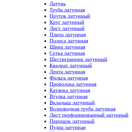
Латунь
Труба латунная
Пруток латунный
Круг латунный
Лист латунный
Плита латунная
Полоса латунная
Шина латунная
Сетка латунная
Шестигранник латунный
Квадрат латунный
Лента латунная
Фольга латунная
Проволока латунная
Катанка латунная
Втулка латунная
Вкладыш латунный
Волноводная труба латунная
Лист перфорированный латунный
Порошок латунный
Пудра латунная