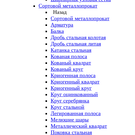
Сортовой металлопрокат
Назад
Сортовой металлопрокат
Арматура
Балка
Дробь стальная колотая
Дробь стальная литая
Катанка стальная
Кованая полоса
Кованый квадрат
Кованый круг
Криогенная полоса
Криогенный квадрат
Криогенный круг
Круг оцинкованный
Круг серебрянка
Круг стальной
Легированная полоса
Мелющие шары
Металлический квадрат
Поковка стальная