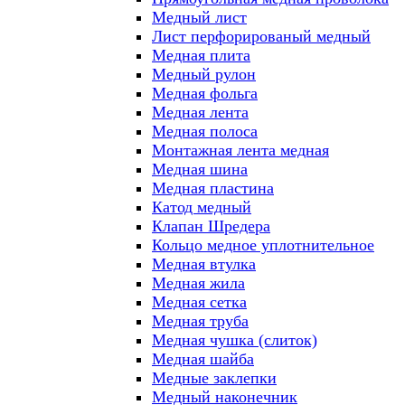
Медный лист
Лист перфорированый медный
Медная плита
Медный рулон
Медная фольга
Медная лента
Медная полоса
Монтажная лента медная
Медная шина
Медная пластина
Катод медный
Клапан Шредера
Кольцо медное уплотнительное
Медная втулка
Медная жила
Медная сетка
Медная труба
Медная чушка (слиток)
Медная шайба
Медные заклепки
Медный наконечник