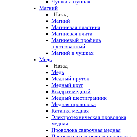
Чушка латунная
Магний
Назад
Магний
Магниевая пластина
Магниевая плита
Магниевый профиль
прессованный
Магний в чушках
Медь
Назад
Медь
Медный пруток
Медный круг
Квадрат медный
Медный шестигранник
Медная проволока
Катанка медная
Электротехническая проволока
медная
Проволока сварочная медная
Прямоугольная медная проволока