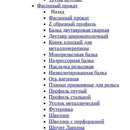
Фасонный прокат
Назад
Фасонный прокат
Z образный профиль
Балка двутавровая сварная
Двутавр широкополочный
Конек плоский для
металлочерепицы
Монорельсовая балка
Надрессорная балка
Накладка рельсовая
Низколегированная балка
Ось вагонная
Планки прижимные для рельса
Профиль гнутый
Профиль стальной
Уголок металлический
Футеровка
Швеллер
Швеллер с перфорацией
Шпунт Ларсена