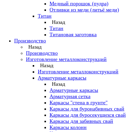
Медный порошок (пудра)
Отливки из меди (литьё меди)
Титан
Назад
Титан
Титановая заготовка
Производство
Назад
Производство
Изготовление металлоконструкций
Назад
Изготовление металлоконструкций
Арматурные каркасы
Назад
Арматурные каркасы
Арматурная сетка
Каркасы "стена в грунте"
Каркасы для буронабивных свай
Каркасы для буросекущихся свай
Каркасы для забивных свай
Каркасы колонн