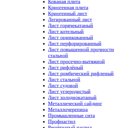
Кованая плита
Криогенная плита
Криогенный лист
Легированный лист
Лист горячекатаный
Лист котельный
Лист оцинкованный
Лист перфорированный
Лист повышенной прочности
стальной
Лист просечно-вытяжной
Лист рифлёный
Лист ромбический рифленый
Лист стальной
Лист судовой
Лист углеродистый
Лист холоднокатаный
Металлический сайдинг
Металлочерепица
Промышленные сита
Профнастил
Решётчатый настил