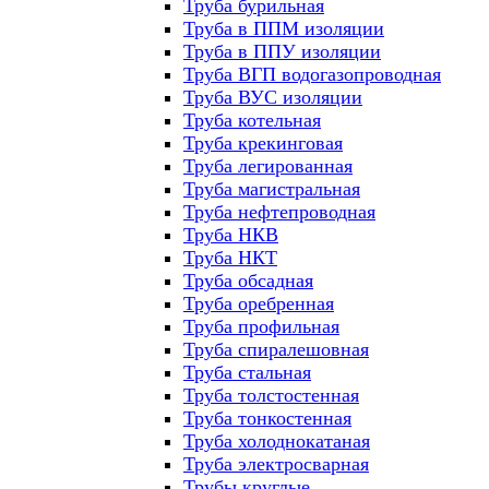
Труба бурильная
Труба в ППМ изоляции
Труба в ППУ изоляции
Труба ВГП водогазопроводная
Труба ВУС изоляции
Труба котельная
Труба крекинговая
Труба легированная
Труба магистральная
Труба нефтепроводная
Труба НКВ
Труба НКТ
Труба обсадная
Труба оребренная
Труба профильная
Труба спиралешовная
Труба стальная
Труба толстостенная
Труба тонкостенная
Труба холоднокатаная
Труба электросварная
Трубы круглые