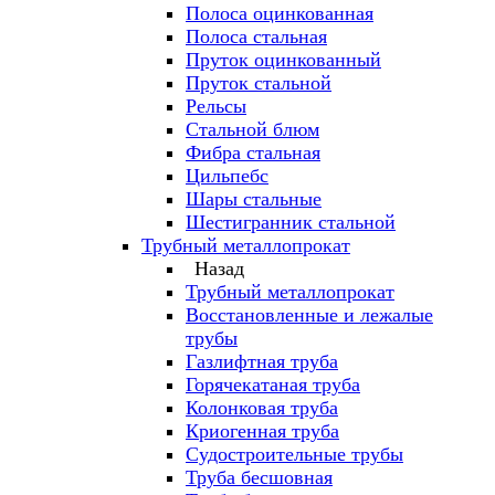
Полоса оцинкованная
Полоса стальная
Пруток оцинкованный
Пруток стальной
Рельсы
Стальной блюм
Фибра стальная
Цильпебс
Шары стальные
Шестигранник стальной
Трубный металлопрокат
Назад
Трубный металлопрокат
Восстановленные и лежалые
трубы
Газлифтная труба
Горячекатаная труба
Колонковая труба
Криогенная труба
Судостроительные трубы
Труба бесшовная