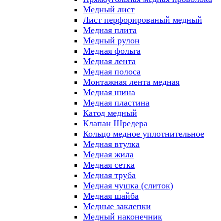
Медный лист
Лист перфорированый медный
Медная плита
Медный рулон
Медная фольга
Медная лента
Медная полоса
Монтажная лента медная
Медная шина
Медная пластина
Катод медный
Клапан Шредера
Кольцо медное уплотнительное
Медная втулка
Медная жила
Медная сетка
Медная труба
Медная чушка (слиток)
Медная шайба
Медные заклепки
Медный наконечник