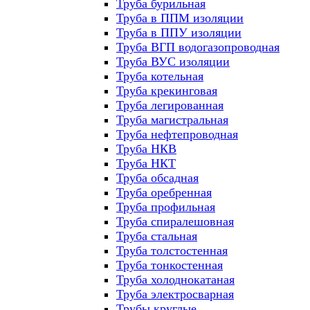
Труба бурильная
Труба в ППМ изоляции
Труба в ППУ изоляции
Труба ВГП водогазопроводная
Труба ВУС изоляции
Труба котельная
Труба крекинговая
Труба легированная
Труба магистральная
Труба нефтепроводная
Труба НКВ
Труба НКТ
Труба обсадная
Труба оребренная
Труба профильная
Труба спиралешовная
Труба стальная
Труба толстостенная
Труба тонкостенная
Труба холоднокатаная
Труба электросварная
Трубы круглые