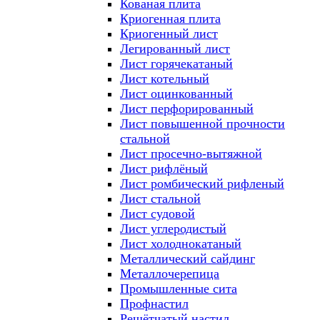
Кованая плита
Криогенная плита
Криогенный лист
Легированный лист
Лист горячекатаный
Лист котельный
Лист оцинкованный
Лист перфорированный
Лист повышенной прочности
стальной
Лист просечно-вытяжной
Лист рифлёный
Лист ромбический рифленый
Лист стальной
Лист судовой
Лист углеродистый
Лист холоднокатаный
Металлический сайдинг
Металлочерепица
Промышленные сита
Профнастил
Решётчатый настил