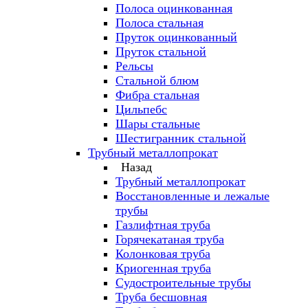
Полоса оцинкованная
Полоса стальная
Пруток оцинкованный
Пруток стальной
Рельсы
Стальной блюм
Фибра стальная
Цильпебс
Шары стальные
Шестигранник стальной
Трубный металлопрокат
Назад
Трубный металлопрокат
Восстановленные и лежалые
трубы
Газлифтная труба
Горячекатаная труба
Колонковая труба
Криогенная труба
Судостроительные трубы
Труба бесшовная