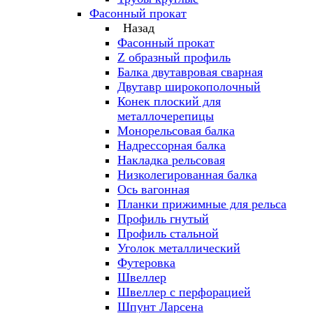
Фасонный прокат
Назад
Фасонный прокат
Z образный профиль
Балка двутавровая сварная
Двутавр широкополочный
Конек плоский для
металлочерепицы
Монорельсовая балка
Надрессорная балка
Накладка рельсовая
Низколегированная балка
Ось вагонная
Планки прижимные для рельса
Профиль гнутый
Профиль стальной
Уголок металлический
Футеровка
Швеллер
Швеллер с перфорацией
Шпунт Ларсена