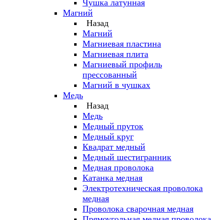
Чушка латунная
Магний
Назад
Магний
Магниевая пластина
Магниевая плита
Магниевый профиль
прессованный
Магний в чушках
Медь
Назад
Медь
Медный пруток
Медный круг
Квадрат медный
Медный шестигранник
Медная проволока
Катанка медная
Электротехническая проволока
медная
Проволока сварочная медная
Прямоугольная медная проволока