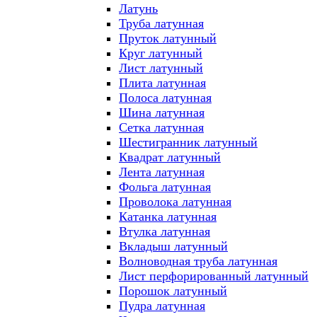
Латунь
Труба латунная
Пруток латунный
Круг латунный
Лист латунный
Плита латунная
Полоса латунная
Шина латунная
Сетка латунная
Шестигранник латунный
Квадрат латунный
Лента латунная
Фольга латунная
Проволока латунная
Катанка латунная
Втулка латунная
Вкладыш латунный
Волноводная труба латунная
Лист перфорированный латунный
Порошок латунный
Пудра латунная