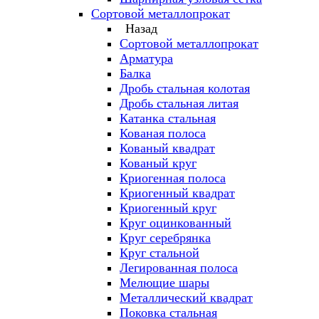
Сортовой металлопрокат
Назад
Сортовой металлопрокат
Арматура
Балка
Дробь стальная колотая
Дробь стальная литая
Катанка стальная
Кованая полоса
Кованый квадрат
Кованый круг
Криогенная полоса
Криогенный квадрат
Криогенный круг
Круг оцинкованный
Круг серебрянка
Круг стальной
Легированная полоса
Мелющие шары
Металлический квадрат
Поковка стальная