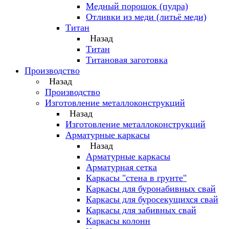
Медный порошок (пудра)
Отливки из меди (литьё меди)
Титан
Назад
Титан
Титановая заготовка
Производство
Назад
Производство
Изготовление металлоконструкций
Назад
Изготовление металлоконструкций
Арматурные каркасы
Назад
Арматурные каркасы
Арматурная сетка
Каркасы "стена в грунте"
Каркасы для буронабивных свай
Каркасы для буросекущихся свай
Каркасы для забивных свай
Каркасы колонн