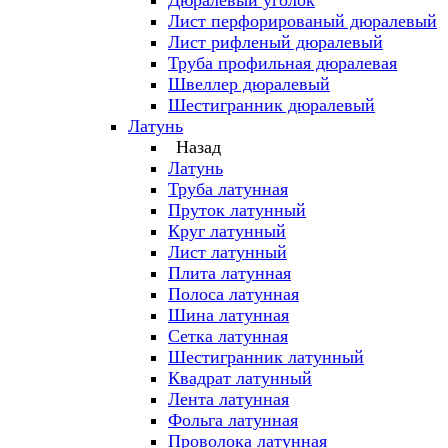
Дюралевый уголок
Лист перфорированый дюралевый
Лист рифленый дюралевый
Труба профильная дюралевая
Швеллер дюралевый
Шестигранник дюралевый
Латунь
Назад
Латунь
Труба латунная
Пруток латунный
Круг латунный
Лист латунный
Плита латунная
Полоса латунная
Шина латунная
Сетка латунная
Шестигранник латунный
Квадрат латунный
Лента латунная
Фольга латунная
Проволока латунная