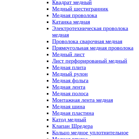
Квадрат медный
Медный шестигранник
Медная проволока
Катанка медная
Электротехническая проволока
медная
Проволока сварочная медная
Прямоугольная медная проволока
Медный лист
Лист перфорированый медный
Медная плита
Медный рулон
Медная фольга
Медная лента
Медная полоса
Монтажная лента медная
Медная шина
Медная пластина
Катод медный
Клапан Шредера
Кольцо медное уплотнительное