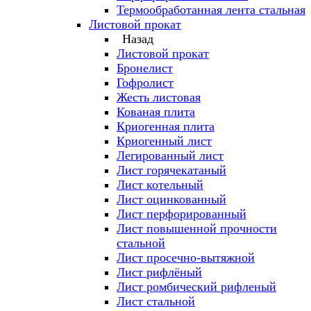
Термообработанная лента стальная
Листовой прокат
Назад
Листовой прокат
Бронелист
Гофролист
Жесть листовая
Кованая плита
Криогенная плита
Криогенный лист
Легированный лист
Лист горячекатаный
Лист котельный
Лист оцинкованный
Лист перфорированный
Лист повышенной прочности
стальной
Лист просечно-вытяжной
Лист рифлёный
Лист ромбический рифленый
Лист стальной