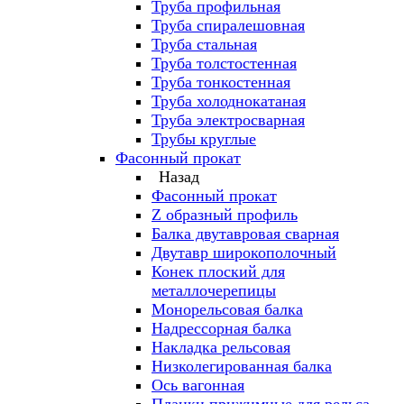
Труба профильная
Труба спиралешовная
Труба стальная
Труба толстостенная
Труба тонкостенная
Труба холоднокатаная
Труба электросварная
Трубы круглые
Фасонный прокат
Назад
Фасонный прокат
Z образный профиль
Балка двутавровая сварная
Двутавр широкополочный
Конек плоский для
металлочерепицы
Монорельсовая балка
Надрессорная балка
Накладка рельсовая
Низколегированная балка
Ось вагонная