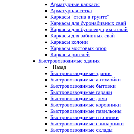
Арматурные каркасы
Арматурная сетка
Каркасы "стена в грунте"
Каркасы для буронабивных свай
Каркасы для буросекущихся свай
Каркасы для забивных свай
Каркасы колонн
Каркасы мостовых опор
Каркасы ригелей
Быстровозводимые здания
Назад
Быстровозводимые здания
Быстровозводимые автомойки
Быстровозводимые бытовки
Быстровозводимые гаражи
Быстровозводимые дома
Быстровозводимые коровники
Быстровозводимые павильоны
Быстровозводимые птичники
Быстровозводимые свинарники
Быстровозводимые склады