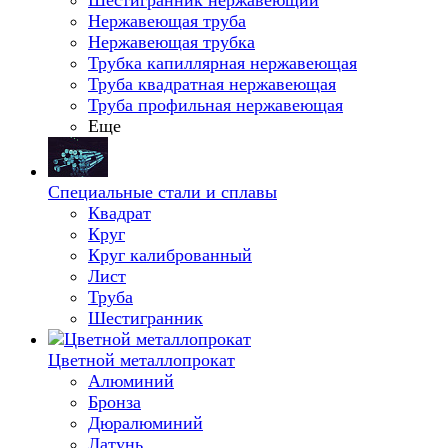
Шестигранник нержавеющий
Нержавеющая труба
Нержавеющая трубка
Трубка капиллярная нержавеющая
Труба квадратная нержавеющая
Труба профильная нержавеющая
Еще
Специальные стали и сплавы
Квадрат
Круг
Круг калиброванный
Лист
Труба
Шестигранник
Цветной металлопрокат
Алюминий
Бронза
Дюралюминий
Латунь