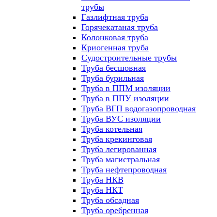
трубы
Газлифтная труба
Горячекатаная труба
Колонковая труба
Криогенная труба
Судостроительные трубы
Труба бесшовная
Труба бурильная
Труба в ППМ изоляции
Труба в ППУ изоляции
Труба ВГП водогазопроводная
Труба ВУС изоляции
Труба котельная
Труба крекинговая
Труба легированная
Труба магистральная
Труба нефтепроводная
Труба НКВ
Труба НКТ
Труба обсадная
Труба оребренная