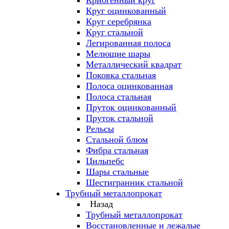
Криогенный круг
Круг оцинкованный
Круг серебрянка
Круг стальной
Легированная полоса
Мелющие шары
Металлический квадрат
Поковка стальная
Полоса оцинкованная
Полоса стальная
Пруток оцинкованный
Пруток стальной
Рельсы
Стальной блюм
Фибра стальная
Цильпебс
Шары стальные
Шестигранник стальной
Трубный металлопрокат
Назад
Трубный металлопрокат
Восстановленные и лежалые