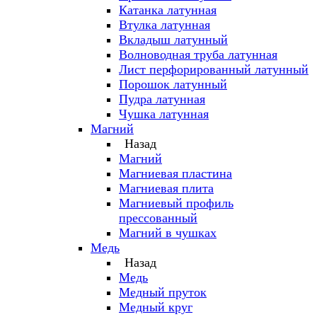
Катанка латунная
Втулка латунная
Вкладыш латунный
Волноводная труба латунная
Лист перфорированный латунный
Порошок латунный
Пудра латунная
Чушка латунная
Магний
Назад
Магний
Магниевая пластина
Магниевая плита
Магниевый профиль
прессованный
Магний в чушках
Медь
Назад
Медь
Медный пруток
Медный круг