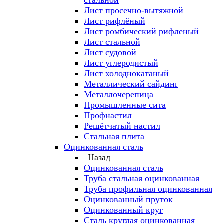
стальной
Лист просечно-вытяжной
Лист рифлёный
Лист ромбический рифленый
Лист стальной
Лист судовой
Лист углеродистый
Лист холоднокатаный
Металлический сайдинг
Металлочерепица
Промышленные сита
Профнастил
Решётчатый настил
Стальная плита
Оцинкованная сталь
Назад
Оцинкованная сталь
Труба стальная оцинкованная
Труба профильная оцинкованная
Оцинкованный пруток
Оцинкованный круг
Сталь круглая оцинкованная