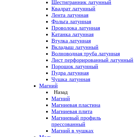
Шестигранник латунный
Квадрат латунный
Лента латунная
Фольга латунная
Проволока латунная
Катанка латунная
Втулка латунная
Вкладыш латунный
Волноводная труба латунная
Лист перфорированный латунный
Порошок латунный
Пудра латунная
Чушка латунная
Магний
Назад
Магний
Магниевая пластина
Магниевая плита
Магниевый профиль
прессованный
Магний в чушках