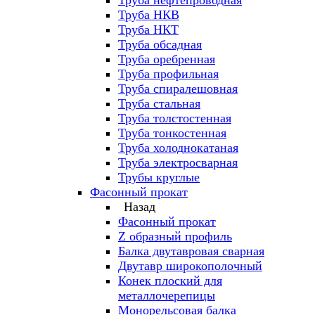
Труба нефтепроводная
Труба НКВ
Труба НКТ
Труба обсадная
Труба оребренная
Труба профильная
Труба спиралешовная
Труба стальная
Труба толстостенная
Труба тонкостенная
Труба холоднокатаная
Труба электросварная
Трубы круглые
Фасонный прокат
Назад
Фасонный прокат
Z образный профиль
Балка двутавровая сварная
Двутавр широкополочный
Конек плоский для
металлочерепицы
Монорельсовая балка