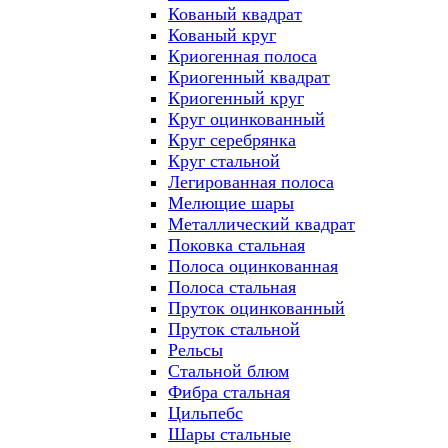
Кованый квадрат
Кованый круг
Криогенная полоса
Криогенный квадрат
Криогенный круг
Круг оцинкованный
Круг серебрянка
Круг стальной
Легированная полоса
Мелющие шары
Металлический квадрат
Поковка стальная
Полоса оцинкованная
Полоса стальная
Пруток оцинкованный
Пруток стальной
Рельсы
Стальной блюм
Фибра стальная
Цильпебс
Шары стальные