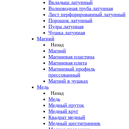
Вкладыш латунный
Волноводная труба латунная
Лист перфорированный латунный
Порошок латунный
Пудра латунная
Чушка латунная
Магний
Назад
Магний
Магниевая пластина
Магниевая плита
Магниевый профиль
прессованный
Магний в чушках
Медь
Назад
Медь
Медный пруток
Медный круг
Квадрат медный
Медный шестигранник