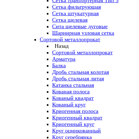
Сетка транпортерная Тип 5
Сетка фильтрующая
Сетка штукатурная
Сетка щелевая
Сита щелевые дуговые
Шарнирная узловая сетка
Сортовой металлопрокат
Назад
Сортовой металлопрокат
Арматура
Балка
Дробь стальная колотая
Дробь стальная литая
Катанка стальная
Кованая полоса
Кованый квадрат
Кованый круг
Криогенная полоса
Криогенный квадрат
Криогенный круг
Круг оцинкованный
Круг серебрянка