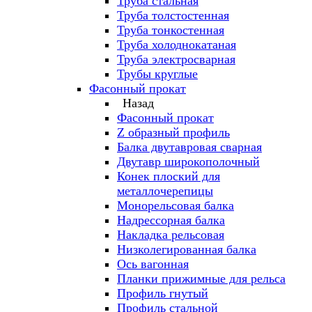
Труба стальная
Труба толстостенная
Труба тонкостенная
Труба холоднокатаная
Труба электросварная
Трубы круглые
Фасонный прокат
Назад
Фасонный прокат
Z образный профиль
Балка двутавровая сварная
Двутавр широкополочный
Конек плоский для
металлочерепицы
Монорельсовая балка
Надрессорная балка
Накладка рельсовая
Низколегированная балка
Ось вагонная
Планки прижимные для рельса
Профиль гнутый
Профиль стальной