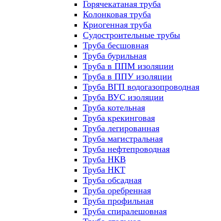
Горячекатаная труба
Колонковая труба
Криогенная труба
Судостроительные трубы
Труба бесшовная
Труба бурильная
Труба в ППМ изоляции
Труба в ППУ изоляции
Труба ВГП водогазопроводная
Труба ВУС изоляции
Труба котельная
Труба крекинговая
Труба легированная
Труба магистральная
Труба нефтепроводная
Труба НКВ
Труба НКТ
Труба обсадная
Труба оребренная
Труба профильная
Труба спиралешовная