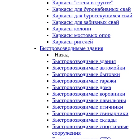
Каркасы "стена в грунте"
Каркасы для буронабивных свай
Каркасы для буросекущихся свай
Каркасы для забивных свай
Каркасы колонн
Каркасы мостовых опор
Каркасы ригелей
Быстровозводимые здания
Назад
Быстровозводимые здания
Быстровозводимые автомойки
Быстровозводимые бытовки
Быстровозводимые гаражи
Быстровозводимые дома
Быстровозводимые коровники
Быстровозводимые павильоны
Быстровозводимые птичники
Быстровозводимые свинарники
Быстровозводимые склады
Быстровозводимые спортивные
сооружения