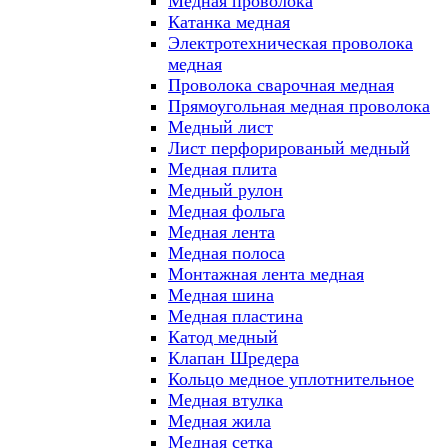
Медная проволока
Катанка медная
Электротехническая проволока
медная
Проволока сварочная медная
Прямоугольная медная проволока
Медный лист
Лист перфорированый медный
Медная плита
Медный рулон
Медная фольга
Медная лента
Медная полоса
Монтажная лента медная
Медная шина
Медная пластина
Катод медный
Клапан Шредера
Кольцо медное уплотнительное
Медная втулка
Медная жила
Медная сетка