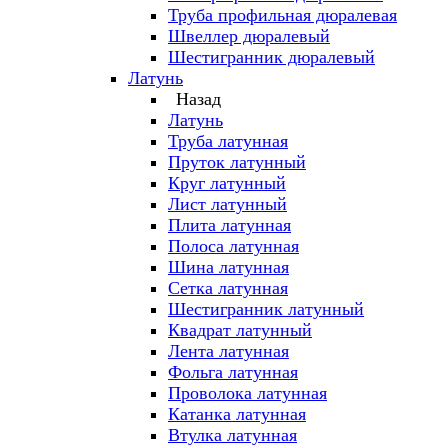
Труба профильная дюралевая
Швеллер дюралевый
Шестигранник дюралевый
Латунь
Назад
Латунь
Труба латунная
Пруток латунный
Круг латунный
Лист латунный
Плита латунная
Полоса латунная
Шина латунная
Сетка латунная
Шестигранник латунный
Квадрат латунный
Лента латунная
Фольга латунная
Проволока латунная
Катанка латунная
Втулка латунная