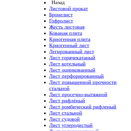
Назад
Листовой прокат
Бронелист
Гофролист
Жесть листовая
Кованая плита
Криогенная плита
Криогенный лист
Легированный лист
Лист горячекатаный
Лист котельный
Лист оцинкованный
Лист перфорированный
Лист повышенной прочности
стальной
Лист просечно-вытяжной
Лист рифлёный
Лист ромбический рифленый
Лист стальной
Лист судовой
Лист углеродистый