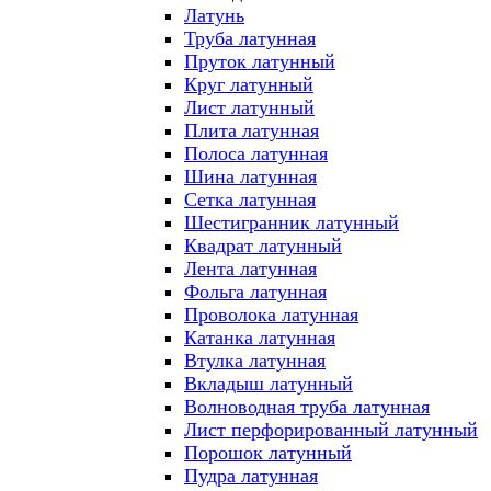
Латунь
Труба латунная
Пруток латунный
Круг латунный
Лист латунный
Плита латунная
Полоса латунная
Шина латунная
Сетка латунная
Шестигранник латунный
Квадрат латунный
Лента латунная
Фольга латунная
Проволока латунная
Катанка латунная
Втулка латунная
Вкладыш латунный
Волноводная труба латунная
Лист перфорированный латунный
Порошок латунный
Пудра латунная