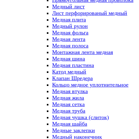
Прямоугольная медная проволока
Медный лист
Лист перфорированый медный
Медная плита
Медный рулон
Медная фольга
Медная лента
Медная полоса
Монтажная лента медная
Медная шина
Медная пластина
Катод медный
Клапан Шредера
Кольцо медное уплотнительное
Медная втулка
Медная жила
Медная сетка
Медная труба
Медная чушка (слиток)
Медная шайба
Медные заклепки
Медный наконечник