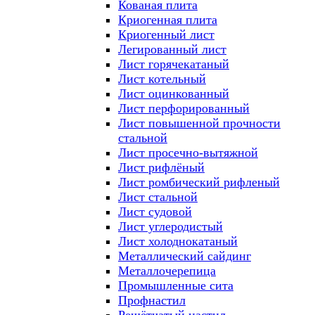
Кованая плита
Криогенная плита
Криогенный лист
Легированный лист
Лист горячекатаный
Лист котельный
Лист оцинкованный
Лист перфорированный
Лист повышенной прочности
стальной
Лист просечно-вытяжной
Лист рифлёный
Лист ромбический рифленый
Лист стальной
Лист судовой
Лист углеродистый
Лист холоднокатаный
Металлический сайдинг
Металлочерепица
Промышленные сита
Профнастил