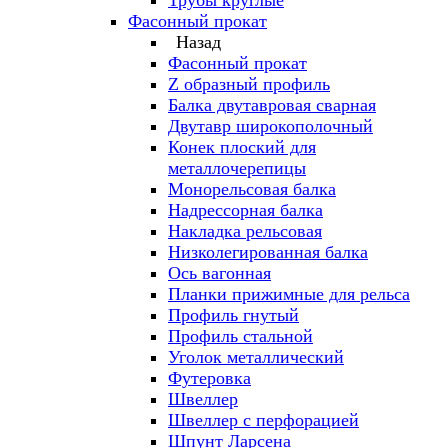
Трубы круглые
Фасонный прокат
Назад
Фасонный прокат
Z образный профиль
Балка двутавровая сварная
Двутавр широкополочный
Конек плоский для
металлочерепицы
Монорельсовая балка
Надрессорная балка
Накладка рельсовая
Низколегированная балка
Ось вагонная
Планки прижимные для рельса
Профиль гнутый
Профиль стальной
Уголок металлический
Футеровка
Швеллер
Швеллер с перфорацией
Шпунт Ларсена