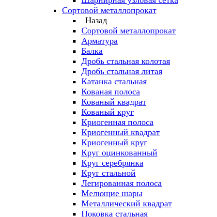
Шарнирная узловая сетка
Сортовой металлопрокат
Назад
Сортовой металлопрокат
Арматура
Балка
Дробь стальная колотая
Дробь стальная литая
Катанка стальная
Кованая полоса
Кованый квадрат
Кованый круг
Криогенная полоса
Криогенный квадрат
Криогенный круг
Круг оцинкованный
Круг серебрянка
Круг стальной
Легированная полоса
Мелющие шары
Металлический квадрат
Поковка стальная