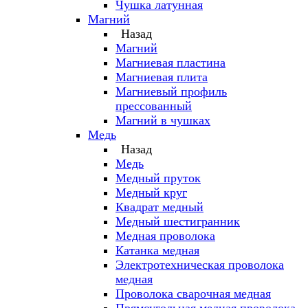
Чушка латунная
Магний
Назад
Магний
Магниевая пластина
Магниевая плита
Магниевый профиль
прессованный
Магний в чушках
Медь
Назад
Медь
Медный пруток
Медный круг
Квадрат медный
Медный шестигранник
Медная проволока
Катанка медная
Электротехническая проволока
медная
Проволока сварочная медная