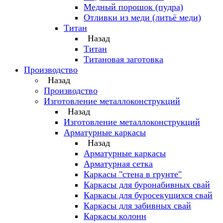
Медный порошок (пудра)
Отливки из меди (литьё меди)
Титан
Назад
Титан
Титановая заготовка
Производство
Назад
Производство
Изготовление металлоконструкций
Назад
Изготовление металлоконструкций
Арматурные каркасы
Назад
Арматурные каркасы
Арматурная сетка
Каркасы "стена в грунте"
Каркасы для буронабивных свай
Каркасы для буросекущихся свай
Каркасы для забивных свай
Каркасы колонн