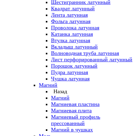
Шестигранник латунный
Квадрат латунный
Лента латунная
Фольга латунная
Проволока латунная
Катанка латунная
Втулка латунная
Вкладыш латунный
Волноводная труба латунная
Лист перфорированный латунный
Порошок латунный
Пудра латунная
Чушка латунная
Магний
Назад
Магний
Магниевая пластина
Магниевая плита
Магниевый профиль
прессованный
Магний в чушках