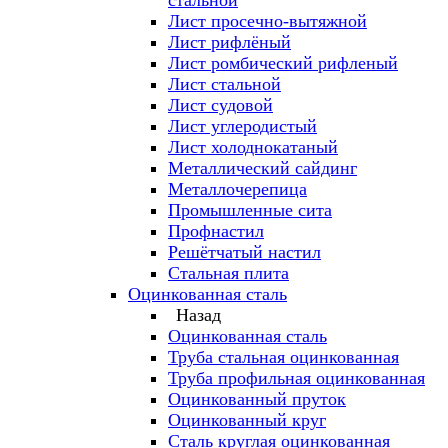
стальной
Лист просечно-вытяжной
Лист рифлёный
Лист ромбический рифленый
Лист стальной
Лист судовой
Лист углеродистый
Лист холоднокатаный
Металлический сайдинг
Металлочерепица
Промышленные сита
Профнастил
Решётчатый настил
Стальная плита
Оцинкованная сталь
Назад
Оцинкованная сталь
Труба стальная оцинкованная
Труба профильная оцинкованная
Оцинкованный пруток
Оцинкованный круг
Сталь круглая оцинкованная