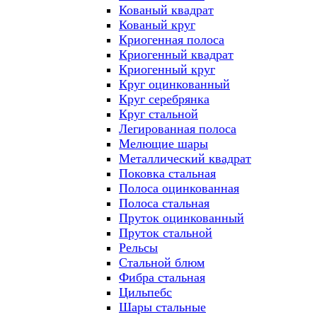
Кованый квадрат
Кованый круг
Криогенная полоса
Криогенный квадрат
Криогенный круг
Круг оцинкованный
Круг серебрянка
Круг стальной
Легированная полоса
Мелющие шары
Металлический квадрат
Поковка стальная
Полоса оцинкованная
Полоса стальная
Пруток оцинкованный
Пруток стальной
Рельсы
Стальной блюм
Фибра стальная
Цильпебс
Шары стальные