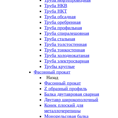
Труба нефтепроводная
Труба НКВ
Труба НКТ
Труба обсадная
Труба оребренная
Труба профильная
Труба спиралешовная
Труба стальная
Труба толстостенная
Труба тонкостенная
Труба холоднокатаная
Труба электросварная
Трубы круглые
Фасонный прокат
Назад
Фасонный прокат
Z образный профиль
Балка двутавровая сварная
Двутавр широкополочный
Конек плоский для
металлочерепицы
Монорельсовая балка