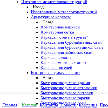
Изготовление металлоконструкций
Назад
Изготовление металлоконструкций
Арматурные каркасы
Назад
Арматурные каркасы
Арматурная сетка
Каркасы "стена в грунте"
Каркасы для буронабивных свай
Каркасы для буросекущихся свай
Каркасы для забивных свай
Каркасы колонн
Каркасы мостовых опор
Каркасы ригелей
Быстровозводимые здания
Назад
Быстровозводимые здания
Быстровозводимые автомойки
Быстровозводимые бытовки
Быстровозводимые гаражи
Быстровозводимые дома
Главная
Каталог
Контакты
Новости
Компания
Про