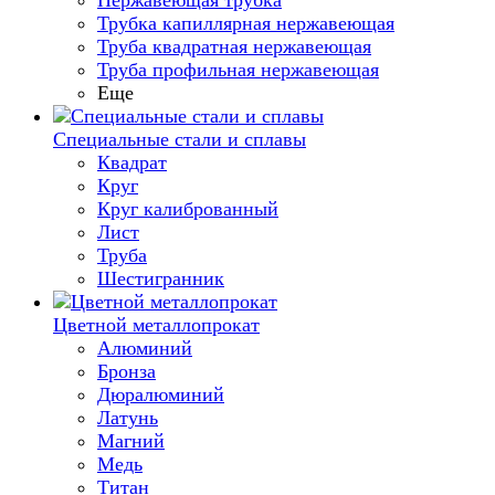
Нержавеющая трубка
Трубка капиллярная нержавеющая
Труба квадратная нержавеющая
Труба профильная нержавеющая
Еще
Специальные стали и сплавы
Квадрат
Круг
Круг калиброванный
Лист
Труба
Шестигранник
Цветной металлопрокат
Алюминий
Бронза
Дюралюминий
Латунь
Магний
Медь
Титан