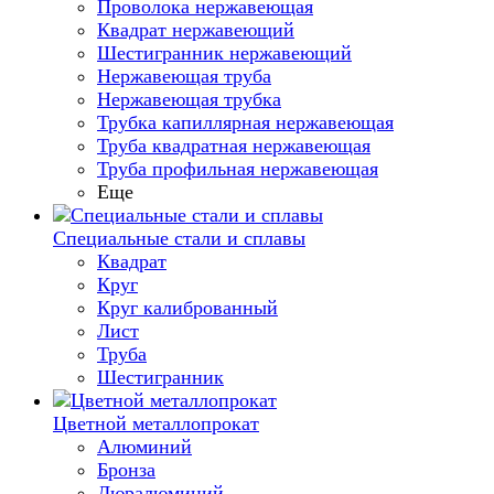
Проволока нержавеющая
Квадрат нержавеющий
Шестигранник нержавеющий
Нержавеющая труба
Нержавеющая трубка
Трубка капиллярная нержавеющая
Труба квадратная нержавеющая
Труба профильная нержавеющая
Еще
Специальные стали и сплавы
Квадрат
Круг
Круг калиброванный
Лист
Труба
Шестигранник
Цветной металлопрокат
Алюминий
Бронза
Дюралюминий