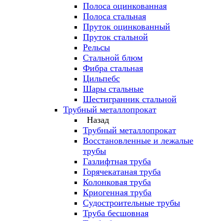
Полоса оцинкованная
Полоса стальная
Пруток оцинкованный
Пруток стальной
Рельсы
Стальной блюм
Фибра стальная
Цильпебс
Шары стальные
Шестигранник стальной
Трубный металлопрокат
Назад
Трубный металлопрокат
Восстановленные и лежалые
трубы
Газлифтная труба
Горячекатаная труба
Колонковая труба
Криогенная труба
Судостроительные трубы
Труба бесшовная