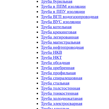
Труба бурильная
Труба в ППМ изоляции
Труба в ППУ изоляции
Труба ВГП водогазопроводная
Труба ВУС изоляции
Труба котельная
Труба крекинговая
Труба легированная
Труба магистральная
Труба нефтепроводная
Труба НКВ
Труба НКТ
Труба обсадная
Труба оребренная
Труба профильная
Труба спиралешовная
Труба стальная
Труба толстостенная
Труба тонкостенная
Труба холоднокатаная
Труба электросварная
Трубы круглые