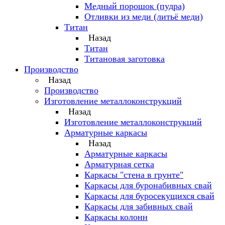
Медный порошок (пудра)
Отливки из меди (литьё меди)
Титан
Назад
Титан
Титановая заготовка
Производство
Назад
Производство
Изготовление металлоконструкций
Назад
Изготовление металлоконструкций
Арматурные каркасы
Назад
Арматурные каркасы
Арматурная сетка
Каркасы "стена в грунте"
Каркасы для буронабивных свай
Каркасы для буросекущихся свай
Каркасы для забивных свай
Каркасы колонн