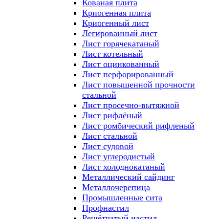
Кованая плита
Криогенная плита
Криогенный лист
Легированный лист
Лист горячекатаный
Лист котельный
Лист оцинкованный
Лист перфорированный
Лист повышенной прочности
стальной
Лист просечно-вытяжной
Лист рифлёный
Лист ромбический рифленый
Лист стальной
Лист судовой
Лист углеродистый
Лист холоднокатаный
Металлический сайдинг
Металлочерепица
Промышленные сита
Профнастил
Решётчатый настил