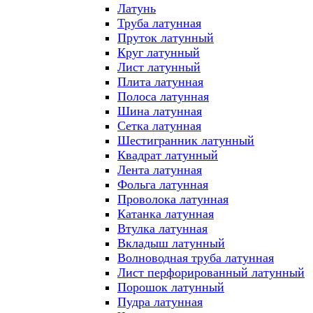
Латунь
Труба латунная
Пруток латунный
Круг латунный
Лист латунный
Плита латунная
Полоса латунная
Шина латунная
Сетка латунная
Шестигранник латунный
Квадрат латунный
Лента латунная
Фольга латунная
Проволока латунная
Катанка латунная
Втулка латунная
Вкладыш латунный
Волноводная труба латунная
Лист перфорированный латунный
Порошок латунный
Пудра латунная