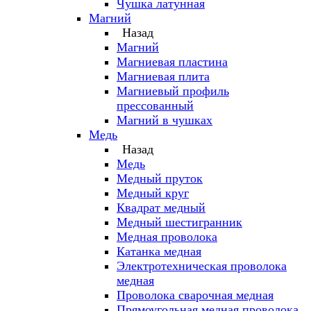
Чушка латунная
Магний
Назад
Магний
Магниевая пластина
Магниевая плита
Магниевый профиль
прессованный
Магний в чушках
Медь
Назад
Медь
Медный пруток
Медный круг
Квадрат медный
Медный шестигранник
Медная проволока
Катанка медная
Электротехническая проволока
медная
Проволока сварочная медная
Прямоугольная медная проволока