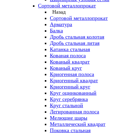
Сортовой металлопрокат
Назад
Сортовой металлопрокат
Арматура
Балка
Дробь стальная колотая
Дробь стальная литая
Катанка стальная
Кованая полоса
Кованый квадрат
Кованый круг
Криогенная полоса
Криогенный квадрат
Криогенный круг
Круг оцинкованный
Круг серебрянка
Круг стальной
Легированная полоса
Мелющие шары
Металлический квадрат
Поковка стальная