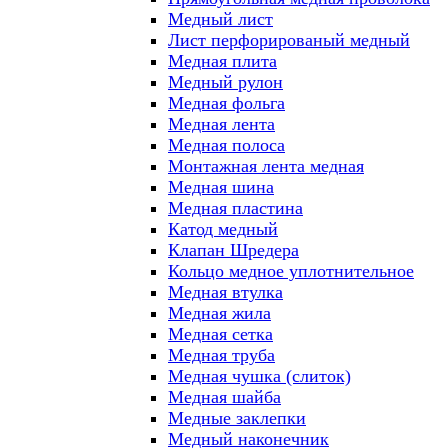
Медный лист
Лист перфорированый медный
Медная плита
Медный рулон
Медная фольга
Медная лента
Медная полоса
Монтажная лента медная
Медная шина
Медная пластина
Катод медный
Клапан Шредера
Кольцо медное уплотнительное
Медная втулка
Медная жила
Медная сетка
Медная труба
Медная чушка (слиток)
Медная шайба
Медные заклепки
Медный наконечник