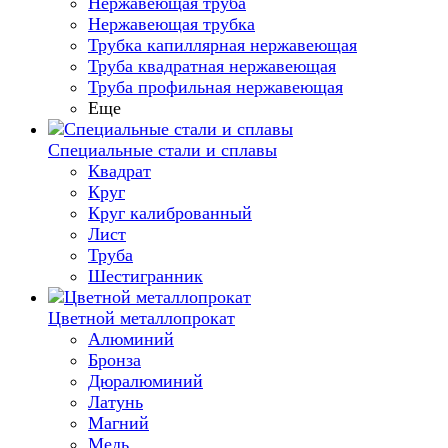
Нержавеющая труба
Нержавеющая трубка
Трубка капиллярная нержавеющая
Труба квадратная нержавеющая
Труба профильная нержавеющая
Еще
Специальные стали и сплавы
Квадрат
Круг
Круг калиброванный
Лист
Труба
Шестигранник
Цветной металлопрокат
Алюминий
Бронза
Дюралюминий
Латунь
Магний
Медь