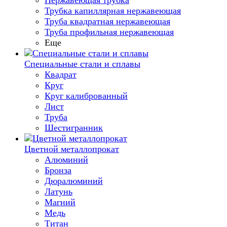
Нержавеющая трубка
Трубка капиллярная нержавеющая
Труба квадратная нержавеющая
Труба профильная нержавеющая
Еще
Специальные стали и сплавы
Квадрат
Круг
Круг калиброванный
Лист
Труба
Шестигранник
Цветной металлопрокат
Алюминий
Бронза
Дюралюминий
Латунь
Магний
Медь
Титан