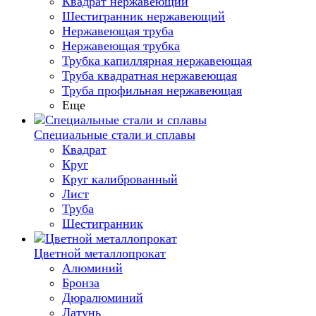
Квадрат нержавеющий
Шестигранник нержавеющий
Нержавеющая труба
Нержавеющая трубка
Трубка капиллярная нержавеющая
Труба квадратная нержавеющая
Труба профильная нержавеющая
Еще
Специальные стали и сплавы
Квадрат
Круг
Круг калиброванный
Лист
Труба
Шестигранник
Цветной металлопрокат
Алюминий
Бронза
Дюралюминий
Латунь