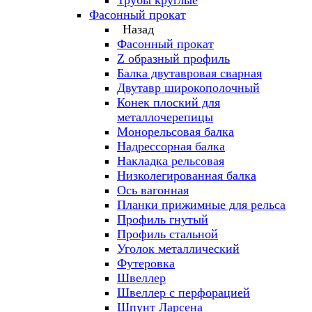
Трубы круглые
Фасонный прокат
Назад
Фасонный прокат
Z образный профиль
Балка двутавровая сварная
Двутавр широкополочный
Конек плоский для
металлочерепицы
Монорельсовая балка
Надрессорная балка
Накладка рельсовая
Низколегированная балка
Ось вагонная
Планки прижимные для рельса
Профиль гнутый
Профиль стальной
Уголок металлический
Футеровка
Швеллер
Швеллер с перфорацией
Шпунт Ларсена