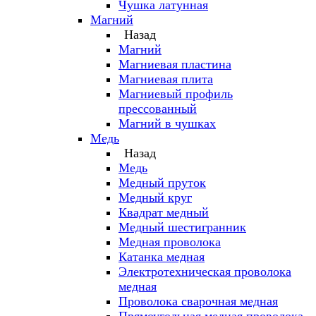
Чушка латунная
Магний
Назад
Магний
Магниевая пластина
Магниевая плита
Магниевый профиль
прессованный
Магний в чушках
Медь
Назад
Медь
Медный пруток
Медный круг
Квадрат медный
Медный шестигранник
Медная проволока
Катанка медная
Электротехническая проволока
медная
Проволока сварочная медная