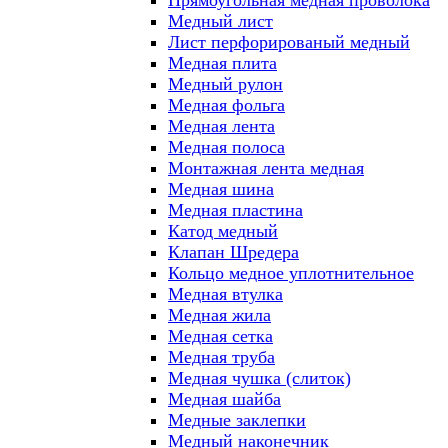
Прямоугольная медная проволока
Медный лист
Лист перфорированый медный
Медная плита
Медный рулон
Медная фольга
Медная лента
Медная полоса
Монтажная лента медная
Медная шина
Медная пластина
Катод медный
Клапан Шредера
Кольцо медное уплотнительное
Медная втулка
Медная жила
Медная сетка
Медная труба
Медная чушка (слиток)
Медная шайба
Медные заклепки
Медный наконечник