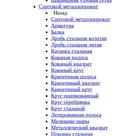
Шарнирная узловая сетка
Сортовой металлопрокат
Назад
Сортовой металлопрокат
Арматура
Балка
Дробь стальная колотая
Дробь стальная литая
Катанка стальная
Кованая полоса
Кованый квадрат
Кованый круг
Криогенная полоса
Криогенный квадрат
Криогенный круг
Круг оцинкованный
Круг серебрянка
Круг стальной
Легированная полоса
Мелющие шары
Металлический квадрат
Поковка стальная