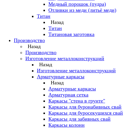
Медный порошок (пудра)
Отливки из меди (литьё меди)
Титан
Назад
Титан
Титановая заготовка
Производство
Назад
Производство
Изготовление металлоконструкций
Назад
Изготовление металлоконструкций
Арматурные каркасы
Назад
Арматурные каркасы
Арматурная сетка
Каркасы "стена в грунте"
Каркасы для буронабивных свай
Каркасы для буросекущихся свай
Каркасы для забивных свай
Каркасы колонн