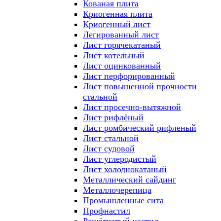
Кованая плита
Криогенная плита
Криогенный лист
Легированный лист
Лист горячекатаный
Лист котельный
Лист оцинкованный
Лист перфорированный
Лист повышенной прочности
стальной
Лист просечно-вытяжной
Лист рифлёный
Лист ромбический рифленый
Лист стальной
Лист судовой
Лист углеродистый
Лист холоднокатаный
Металлический сайдинг
Металлочерепица
Промышленные сита
Профнастил