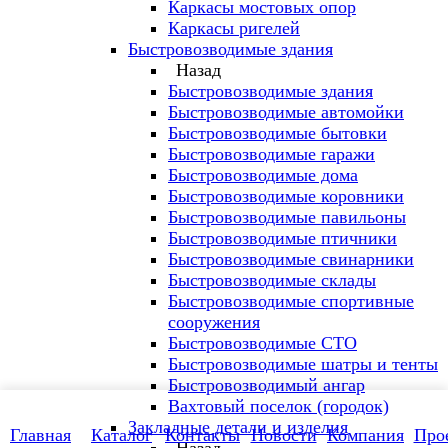
Каркасы мостовых опор
Каркасы ригелей
Быстровозводимые здания
Назад
Быстровозводимые здания
Быстровозводимые автомойки
Быстровозводимые бытовки
Быстровозводимые гаражи
Быстровозводимые дома
Быстровозводимые коровники
Быстровозводимые павильоны
Быстровозводимые птичники
Быстровозводимые свинарники
Быстровозводимые склады
Быстровозводимые спортивные
сооружения
Быстровозводимые СТО
Быстровозводимые шатры и тенты
Быстровозводимый ангар
Вахтовый поселок (городок)
Закладные детали и изделия
Главная
Каталог
Контакты
Новости
Компания
Про