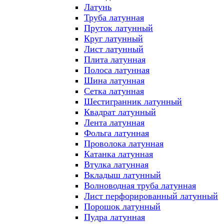
Латунь
Труба латунная
Пруток латунный
Круг латунный
Лист латунный
Плита латунная
Полоса латунная
Шина латунная
Сетка латунная
Шестигранник латунный
Квадрат латунный
Лента латунная
Фольга латунная
Проволока латунная
Катанка латунная
Втулка латунная
Вкладыш латунный
Волноводная труба латунная
Лист перфорированный латунный
Порошок латунный
Пудра латунная