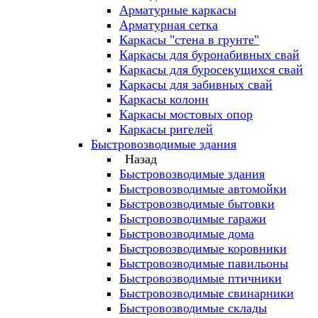
Арматурные каркасы
Арматурная сетка
Каркасы "стена в грунте"
Каркасы для буронабивных свай
Каркасы для буросекущихся свай
Каркасы для забивных свай
Каркасы колонн
Каркасы мостовых опор
Каркасы ригелей
Быстровозводимые здания
Назад
Быстровозводимые здания
Быстровозводимые автомойки
Быстровозводимые бытовки
Быстровозводимые гаражи
Быстровозводимые дома
Быстровозводимые коровники
Быстровозводимые павильоны
Быстровозводимые птичники
Быстровозводимые свинарники
Быстровозводимые склады