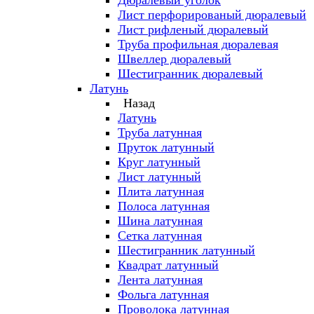
Дюралевый уголок
Лист перфорированый дюралевый
Лист рифленый дюралевый
Труба профильная дюралевая
Швеллер дюралевый
Шестигранник дюралевый
Латунь
Назад
Латунь
Труба латунная
Пруток латунный
Круг латунный
Лист латунный
Плита латунная
Полоса латунная
Шина латунная
Сетка латунная
Шестигранник латунный
Квадрат латунный
Лента латунная
Фольга латунная
Проволока латунная