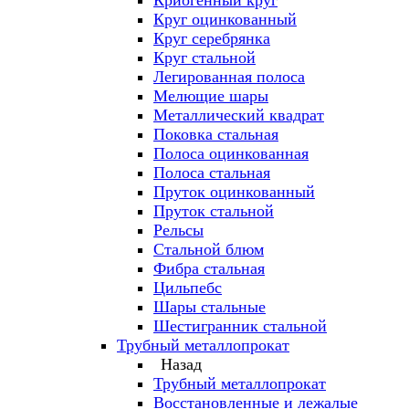
Криогенный круг
Круг оцинкованный
Круг серебрянка
Круг стальной
Легированная полоса
Мелющие шары
Металлический квадрат
Поковка стальная
Полоса оцинкованная
Полоса стальная
Пруток оцинкованный
Пруток стальной
Рельсы
Стальной блюм
Фибра стальная
Цильпебс
Шары стальные
Шестигранник стальной
Трубный металлопрокат
Назад
Трубный металлопрокат
Восстановленные и лежалые