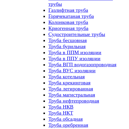
трубы
Газлифтная труба
Горячекатаная труба
Колонковая труба
Криогенная труба
Судостроительные трубы
Труба бесшовная
Труба бурильная
Труба в ППМ изоляции
Труба в ППУ изоляции
Труба ВГП водогазопроводная
Труба ВУС изоляции
Труба котельная
Труба крекинговая
Труба легированная
Труба магистральная
Труба нефтепроводная
Труба НКВ
Труба НКТ
Труба обсадная
Труба оребренная