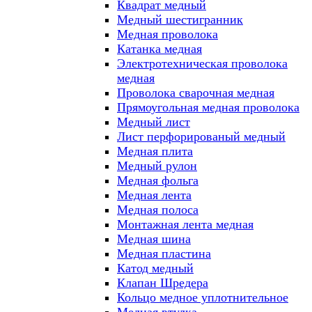
Квадрат медный
Медный шестигранник
Медная проволока
Катанка медная
Электротехническая проволока
медная
Проволока сварочная медная
Прямоугольная медная проволока
Медный лист
Лист перфорированый медный
Медная плита
Медный рулон
Медная фольга
Медная лента
Медная полоса
Монтажная лента медная
Медная шина
Медная пластина
Катод медный
Клапан Шредера
Кольцо медное уплотнительное