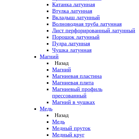
Катанка латунная
Втулка латунная
Вкладыш латунный
Волноводная труба латунная
Лист перфорированный латунный
Порошок латунный
Пудра латунная
Чушка латунная
Магний
Назад
Магний
Магниевая пластина
Магниевая плита
Магниевый профиль
прессованный
Магний в чушках
Медь
Назад
Медь
Медный пруток
Медный круг