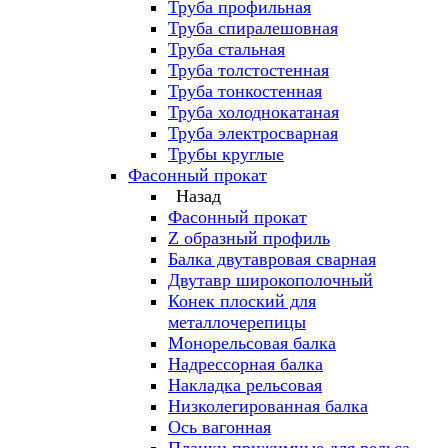
Труба профильная
Труба спиралешовная
Труба стальная
Труба толстостенная
Труба тонкостенная
Труба холоднокатаная
Труба электросварная
Трубы круглые
Фасонный прокат
Назад
Фасонный прокат
Z образный профиль
Балка двутавровая сварная
Двутавр широкополочный
Конек плоский для
металлочерепицы
Монорельсовая балка
Надрессорная балка
Накладка рельсовая
Низколегированная балка
Ось вагонная