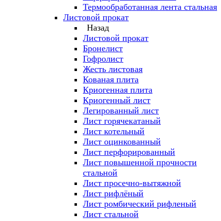
Термообработанная лента стальная
Листовой прокат
Назад
Листовой прокат
Бронелист
Гофролист
Жесть листовая
Кованая плита
Криогенная плита
Криогенный лист
Легированный лист
Лист горячекатаный
Лист котельный
Лист оцинкованный
Лист перфорированный
Лист повышенной прочности
стальной
Лист просечно-вытяжной
Лист рифлёный
Лист ромбический рифленый
Лист стальной