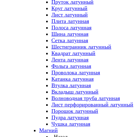
Пруток латунный
Круг латунный
Лист латунный
Плита латунная
Полоса латунная
Шина латунная
Сетка латунная
Шестигранник латунный
Квадрат латунный
Лента латунная
Фольга латунная
Проволока латунная
Катанка латунная
Втулка латунная
Вкладыш латунный
Волноводная труба латунная
Лист перфорированный латунный
Порошок латунный
Пудра латунная
Чушка латунная
Магний
Назад