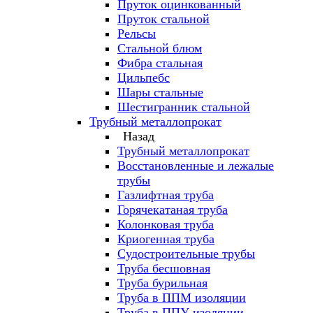
Пруток оцинкованный
Пруток стальной
Рельсы
Стальной блюм
Фибра стальная
Цильпебс
Шары стальные
Шестигранник стальной
Трубный металлопрокат
Назад
Трубный металлопрокат
Восстановленные и лежалые
трубы
Газлифтная труба
Горячекатаная труба
Колонковая труба
Криогенная труба
Судостроительные трубы
Труба бесшовная
Труба бурильная
Труба в ППМ изоляции
Труба в ППУ изоляции