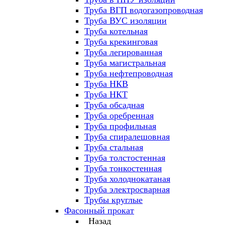
Труба ВГП водогазопроводная
Труба ВУС изоляции
Труба котельная
Труба крекинговая
Труба легированная
Труба магистральная
Труба нефтепроводная
Труба НКВ
Труба НКТ
Труба обсадная
Труба оребренная
Труба профильная
Труба спиралешовная
Труба стальная
Труба толстостенная
Труба тонкостенная
Труба холоднокатаная
Труба электросварная
Трубы круглые
Фасонный прокат
Назад