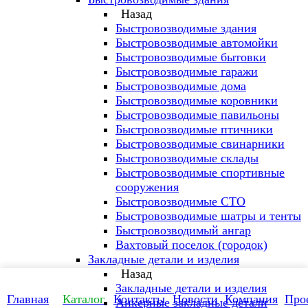
Назад
Быстровозводимые здания
Быстровозводимые автомойки
Быстровозводимые бытовки
Быстровозводимые гаражи
Быстровозводимые дома
Быстровозводимые коровники
Быстровозводимые павильоны
Быстровозводимые птичники
Быстровозводимые свинарники
Быстровозводимые склады
Быстровозводимые спортивные
сооружения
Быстровозводимые СТО
Быстровозводимые шатры и тенты
Быстровозводимый ангар
Вахтовый поселок (городок)
Закладные детали и изделия
Назад
Закладные детали и изделия
Главная
Каталог
Контакты
Новости
Компания
Про
Анкерные закладные детали