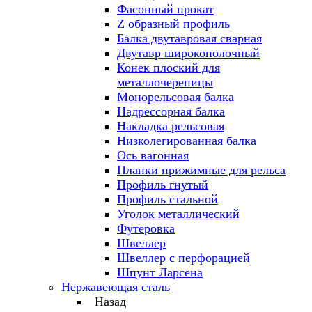
Фасонный прокат
Z образный профиль
Балка двутавровая сварная
Двутавр широкополочный
Конек плоский для
металлочерепицы
Монорельсовая балка
Надрессорная балка
Накладка рельсовая
Низколегированная балка
Ось вагонная
Планки прижимные для рельса
Профиль гнутый
Профиль стальной
Уголок металлический
Футеровка
Швеллер
Швеллер с перфорацией
Шпунт Ларсена
Нержавеющая сталь
Назад