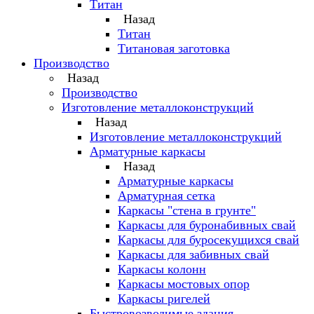
Титан
Назад
Титан
Титановая заготовка
Производство
Назад
Производство
Изготовление металлоконструкций
Назад
Изготовление металлоконструкций
Арматурные каркасы
Назад
Арматурные каркасы
Арматурная сетка
Каркасы "стена в грунте"
Каркасы для буронабивных свай
Каркасы для буросекущихся свай
Каркасы для забивных свай
Каркасы колонн
Каркасы мостовых опор
Каркасы ригелей
Быстровозводимые здания