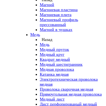
Магний
Магниевая пластина
Магниевая плита
Магниевый профиль
прессованный
Магний в чушках
Медь
Назад
Медь
Медный пруток
Медный круг
Квадрат медный
Медный шестигранник
Медная проволока
Катанка медная
Электротехническая проволока
медная
Проволока сварочная медная
Прямоугольная медная проволока
Медный лист
Лист перфорированый медный