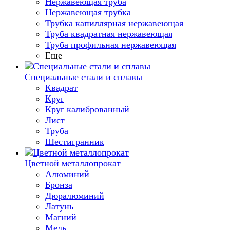
Нержавеющая труба
Нержавеющая трубка
Трубка капиллярная нержавеющая
Труба квадратная нержавеющая
Труба профильная нержавеющая
Еще
Специальные стали и сплавы
Квадрат
Круг
Круг калиброванный
Лист
Труба
Шестигранник
Цветной металлопрокат
Алюминий
Бронза
Дюралюминий
Латунь
Магний
Медь