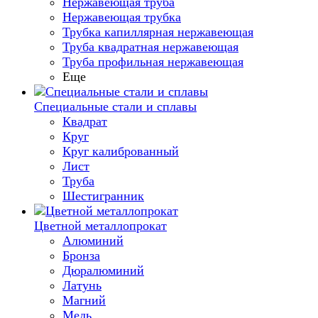
Нержавеющая труба
Нержавеющая трубка
Трубка капиллярная нержавеющая
Труба квадратная нержавеющая
Труба профильная нержавеющая
Еще
Специальные стали и сплавы
Квадрат
Круг
Круг калиброванный
Лист
Труба
Шестигранник
Цветной металлопрокат
Алюминий
Бронза
Дюралюминий
Латунь
Магний
Медь