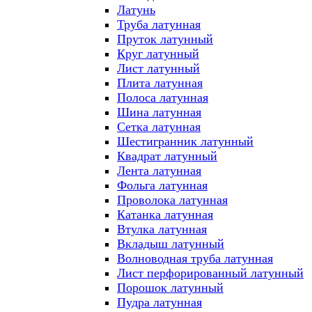
Латунь
Труба латунная
Пруток латунный
Круг латунный
Лист латунный
Плита латунная
Полоса латунная
Шина латунная
Сетка латунная
Шестигранник латунный
Квадрат латунный
Лента латунная
Фольга латунная
Проволока латунная
Катанка латунная
Втулка латунная
Вкладыш латунный
Волноводная труба латунная
Лист перфорированный латунный
Порошок латунный
Пудра латунная