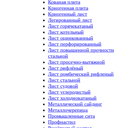
Кованая плита
Криогенная плита
Криогенный лист
Легированный лист
Лист горячекатаный
Лист котельный
Лист оцинкованный
Лист перфорированный
Лист повышенной прочности
стальной
Лист просечно-вытяжной
Лист рифлёный
Лист ромбический рифленый
Лист стальной
Лист судовой
Лист углеродистый
Лист холоднокатаный
Металлический сайдинг
Металлочерепица
Промышленные сита
Профнастил