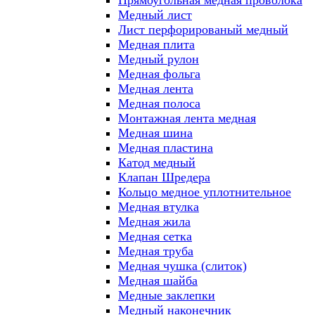
Прямоугольная медная проволока
Медный лист
Лист перфорированый медный
Медная плита
Медный рулон
Медная фольга
Медная лента
Медная полоса
Монтажная лента медная
Медная шина
Медная пластина
Катод медный
Клапан Шредера
Кольцо медное уплотнительное
Медная втулка
Медная жила
Медная сетка
Медная труба
Медная чушка (слиток)
Медная шайба
Медные заклепки
Медный наконечник