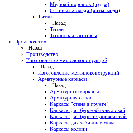
Медный порошок (пудра)
Отливки из меди (литьё меди)
Титан
Назад
Титан
Титановая заготовка
Производство
Назад
Производство
Изготовление металлоконструкций
Назад
Изготовление металлоконструкций
Арматурные каркасы
Назад
Арматурные каркасы
Арматурная сетка
Каркасы "стена в грунте"
Каркасы для буронабивных свай
Каркасы для буросекущихся свай
Каркасы для забивных свай
Каркасы колонн