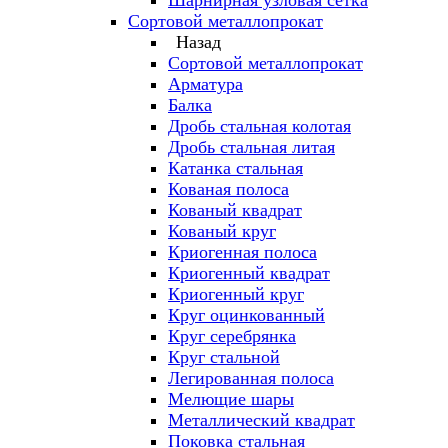
Шарнирная узловая сетка
Сортовой металлопрокат
Назад
Сортовой металлопрокат
Арматура
Балка
Дробь стальная колотая
Дробь стальная литая
Катанка стальная
Кованая полоса
Кованый квадрат
Кованый круг
Криогенная полоса
Криогенный квадрат
Криогенный круг
Круг оцинкованный
Круг серебрянка
Круг стальной
Легированная полоса
Мелющие шары
Металлический квадрат
Поковка стальная