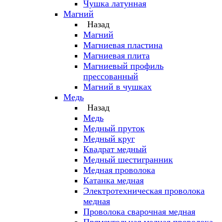
Чушка латунная
Магний
Назад
Магний
Магниевая пластина
Магниевая плита
Магниевый профиль
прессованный
Магний в чушках
Медь
Назад
Медь
Медный пруток
Медный круг
Квадрат медный
Медный шестигранник
Медная проволока
Катанка медная
Электротехническая проволока
медная
Проволока сварочная медная