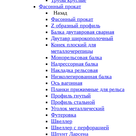
Трубы круглые
Фасонный прокат
Назад
Фасонный прокат
Z образный профиль
Балка двутавровая сварная
Двутавр широкополочный
Конек плоский для
металлочерепицы
Монорельсовая балка
Надрессорная балка
Накладка рельсовая
Низколегированная балка
Ось вагонная
Планки прижимные для рельса
Профиль гнутый
Профиль стальной
Уголок металлический
Футеровка
Швеллер
Швеллер с перфорацией
Шпунт Ларсена