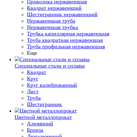
Проволока нержавеющая
Квадрат нержавеющий
Шестигранник нержавеющий
Нержавеющая труба
Нержавеющая трубка
Трубка капиллярная нержавеющая
Труба квадратная нержавеющая
Труба профильная нержавеющая
Еще
Специальные стали и сплавы
Квадрат
Круг
Круг калиброванный
Лист
Труба
Шестигранник
Цветной металлопрокат
Алюминий
Бронза
Дюралюминий