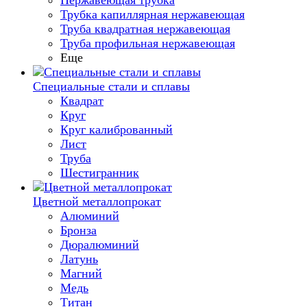
Нержавеющая трубка
Трубка капиллярная нержавеющая
Труба квадратная нержавеющая
Труба профильная нержавеющая
Еще
Специальные стали и сплавы
Квадрат
Круг
Круг калиброванный
Лист
Труба
Шестигранник
Цветной металлопрокат
Алюминий
Бронза
Дюралюминий
Латунь
Магний
Медь
Титан