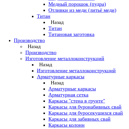
Медный порошок (пудра)
Отливки из меди (литьё меди)
Титан
Назад
Титан
Титановая заготовка
Производство
Назад
Производство
Изготовление металлоконструкций
Назад
Изготовление металлоконструкций
Арматурные каркасы
Назад
Арматурные каркасы
Арматурная сетка
Каркасы "стена в грунте"
Каркасы для буронабивных свай
Каркасы для буросекущихся свай
Каркасы для забивных свай
Каркасы колонн