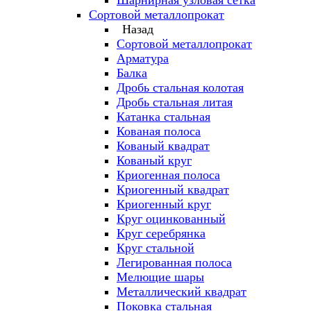
Шарнирная узловая сетка
Сортовой металлопрокат
Назад
Сортовой металлопрокат
Арматура
Балка
Дробь стальная колотая
Дробь стальная литая
Катанка стальная
Кованая полоса
Кованый квадрат
Кованый круг
Криогенная полоса
Криогенный квадрат
Криогенный круг
Круг оцинкованный
Круг серебрянка
Круг стальной
Легированная полоса
Мелющие шары
Металлический квадрат
Поковка стальная