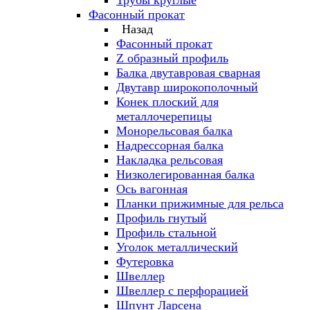
Трубы круглые
Фасонный прокат
Назад
Фасонный прокат
Z образный профиль
Балка двутавровая сварная
Двутавр широкополочный
Конек плоский для
металлочерепицы
Монорельсовая балка
Надрессорная балка
Накладка рельсовая
Низколегированная балка
Ось вагонная
Планки прижимные для рельса
Профиль гнутый
Профиль стальной
Уголок металлический
Футеровка
Швеллер
Швеллер с перфорацией
Шпунт Ларсена