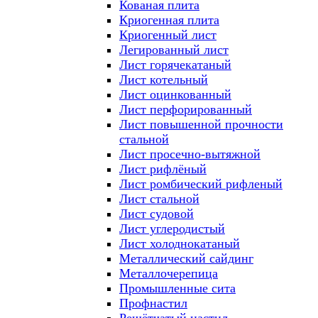
Кованая плита
Криогенная плита
Криогенный лист
Легированный лист
Лист горячекатаный
Лист котельный
Лист оцинкованный
Лист перфорированный
Лист повышенной прочности
стальной
Лист просечно-вытяжной
Лист рифлёный
Лист ромбический рифленый
Лист стальной
Лист судовой
Лист углеродистый
Лист холоднокатаный
Металлический сайдинг
Металлочерепица
Промышленные сита
Профнастил