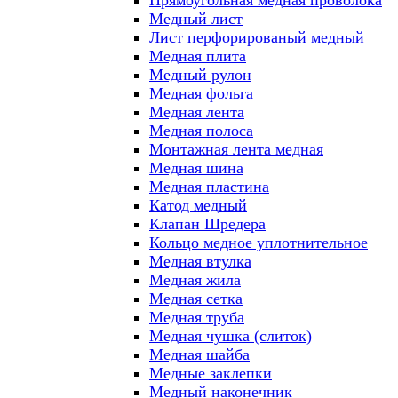
Прямоугольная медная проволока
Медный лист
Лист перфорированый медный
Медная плита
Медный рулон
Медная фольга
Медная лента
Медная полоса
Монтажная лента медная
Медная шина
Медная пластина
Катод медный
Клапан Шредера
Кольцо медное уплотнительное
Медная втулка
Медная жила
Медная сетка
Медная труба
Медная чушка (слиток)
Медная шайба
Медные заклепки
Медный наконечник