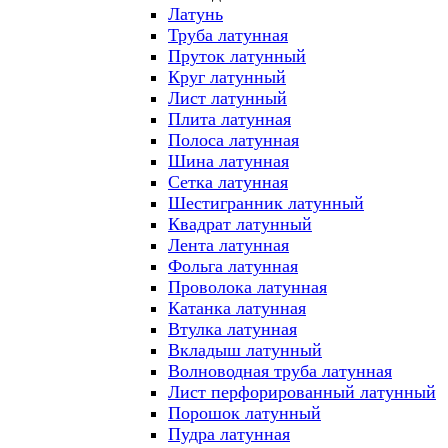
Латунь
Труба латунная
Пруток латунный
Круг латунный
Лист латунный
Плита латунная
Полоса латунная
Шина латунная
Сетка латунная
Шестигранник латунный
Квадрат латунный
Лента латунная
Фольга латунная
Проволока латунная
Катанка латунная
Втулка латунная
Вкладыш латунный
Волноводная труба латунная
Лист перфорированный латунный
Порошок латунный
Пудра латунная