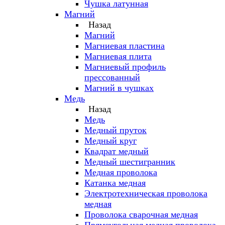
Чушка латунная
Магний
Назад
Магний
Магниевая пластина
Магниевая плита
Магниевый профиль
прессованный
Магний в чушках
Медь
Назад
Медь
Медный пруток
Медный круг
Квадрат медный
Медный шестигранник
Медная проволока
Катанка медная
Электротехническая проволока
медная
Проволока сварочная медная