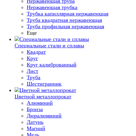
Нержавеющая труба
Нержавеющая трубка
Трубка капиллярная нержавеющая
Труба квадратная нержавеющая
Труба профильная нержавеющая
Еще
Специальные стали и сплавы
Квадрат
Круг
Круг калиброванный
Лист
Труба
Шестигранник
Цветной металлопрокат
Алюминий
Бронза
Дюралюминий
Латунь
Магний
Медь