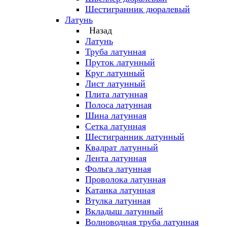
Шестигранник дюралевый
Латунь
Назад
Латунь
Труба латунная
Пруток латунный
Круг латунный
Лист латунный
Плита латунная
Полоса латунная
Шина латунная
Сетка латунная
Шестигранник латунный
Квадрат латунный
Лента латунная
Фольга латунная
Проволока латунная
Катанка латунная
Втулка латунная
Вкладыш латунный
Волноводная труба латунная