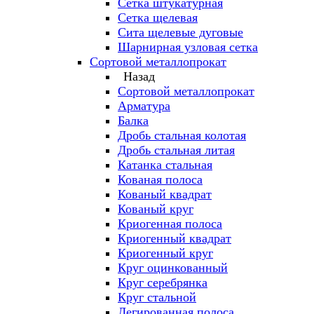
Сетка штукатурная
Сетка щелевая
Сита щелевые дуговые
Шарнирная узловая сетка
Сортовой металлопрокат
Назад
Сортовой металлопрокат
Арматура
Балка
Дробь стальная колотая
Дробь стальная литая
Катанка стальная
Кованая полоса
Кованый квадрат
Кованый круг
Криогенная полоса
Криогенный квадрат
Криогенный круг
Круг оцинкованный
Круг серебрянка
Круг стальной
Легированная полоса