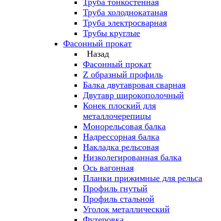
Труба тонкостенная
Труба холоднокатаная
Труба электросварная
Трубы круглые
Фасонный прокат
Назад
Фасонный прокат
Z образный профиль
Балка двутавровая сварная
Двутавр широкополочный
Конек плоский для
металлочерепицы
Монорельсовая балка
Надрессорная балка
Накладка рельсовая
Низколегированная балка
Ось вагонная
Планки прижимные для рельса
Профиль гнутый
Профиль стальной
Уголок металлический
Футеровка