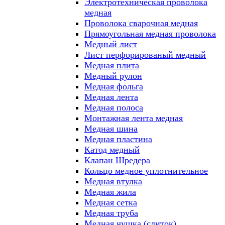
Электротехническая проволока
медная
Проволока сварочная медная
Прямоугольная медная проволока
Медный лист
Лист перфорированый медный
Медная плита
Медный рулон
Медная фольга
Медная лента
Медная полоса
Монтажная лента медная
Медная шина
Медная пластина
Катод медный
Клапан Шредера
Кольцо медное уплотнительное
Медная втулка
Медная жила
Медная сетка
Медная труба
Медная чушка (слиток)