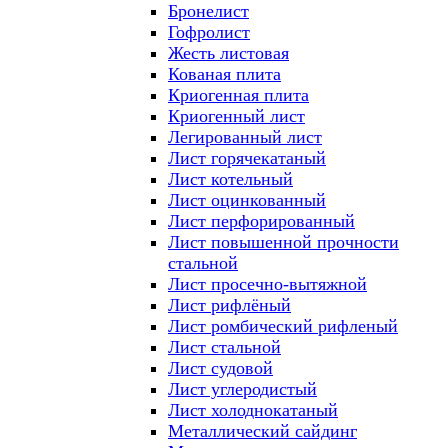
Бронелист
Гофролист
Жесть листовая
Кованая плита
Криогенная плита
Криогенный лист
Легированный лист
Лист горячекатаный
Лист котельный
Лист оцинкованный
Лист перфорированный
Лист повышенной прочности
стальной
Лист просечно-вытяжной
Лист рифлёный
Лист ромбический рифленый
Лист стальной
Лист судовой
Лист углеродистый
Лист холоднокатаный
Металлический сайдинг