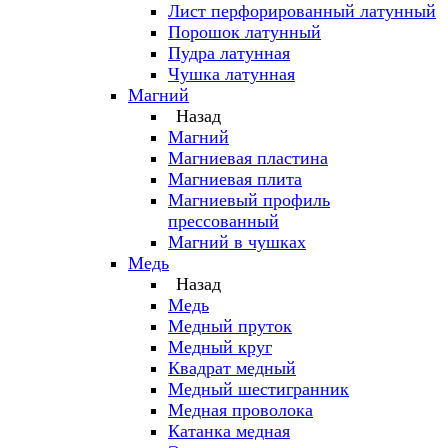
Лист перфорированный латунный
Порошок латунный
Пудра латунная
Чушка латунная
Магний
Назад
Магний
Магниевая пластина
Магниевая плита
Магниевый профиль
прессованный
Магний в чушках
Медь
Назад
Медь
Медный пруток
Медный круг
Квадрат медный
Медный шестигранник
Медная проволока
Катанка медная