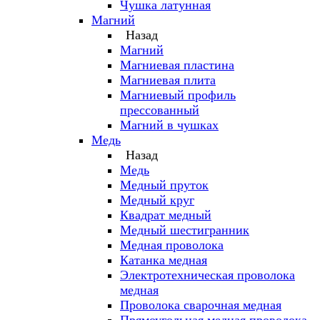
Чушка латунная
Магний
Назад
Магний
Магниевая пластина
Магниевая плита
Магниевый профиль
прессованный
Магний в чушках
Медь
Назад
Медь
Медный пруток
Медный круг
Квадрат медный
Медный шестигранник
Медная проволока
Катанка медная
Электротехническая проволока
медная
Проволока сварочная медная