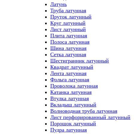
Латунь
Труба латунная
Пруток латунный
Круг латунный
Лист латунный
Плита латунная
Полоса латунная
Шина латунная
Сетка латунная
Шестигранник латунный
Квадрат латунный
Лента латунная
Фольга латунная
Проволока латунная
Катанка латунная
Втулка латунная
Вкладыш латунный
Волноводная труба латунная
Лист перфорированный латунный
Порошок латунный
Пудра латунная