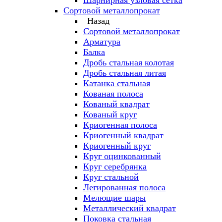
Шарнирная узловая сетка
Сортовой металлопрокат
Назад
Сортовой металлопрокат
Арматура
Балка
Дробь стальная колотая
Дробь стальная литая
Катанка стальная
Кованая полоса
Кованый квадрат
Кованый круг
Криогенная полоса
Криогенный квадрат
Криогенный круг
Круг оцинкованный
Круг серебрянка
Круг стальной
Легированная полоса
Мелющие шары
Металлический квадрат
Поковка стальная