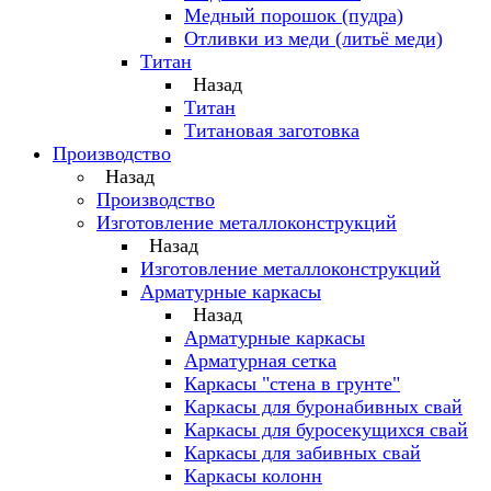
Медный порошок (пудра)
Отливки из меди (литьё меди)
Титан
Назад
Титан
Титановая заготовка
Производство
Назад
Производство
Изготовление металлоконструкций
Назад
Изготовление металлоконструкций
Арматурные каркасы
Назад
Арматурные каркасы
Арматурная сетка
Каркасы "стена в грунте"
Каркасы для буронабивных свай
Каркасы для буросекущихся свай
Каркасы для забивных свай
Каркасы колонн