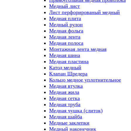
Прямоугольная медная проволока
Медный лист
Лист перфорированый медный
Медная плита
Медный рулон
Медная фольга
Медная лента
Медная полоса
Монтажная лента медная
Медная шина
Медная пластина
Катод медный
Клапан Шредера
Кольцо медное уплотнительное
Медная втулка
Медная жила
Медная сетка
Медная труба
Медная чушка (слиток)
Медная шайба
Медные заклепки
Медный наконечник