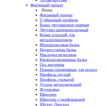
Трубы круглые
Фасонный прокат
Назад
Фасонный прокат
Z образный профиль
Балка двутавровая сварная
Двутавр широкополочный
Конек плоский для
металлочерепицы
Монорельсовая балка
Надрессорная балка
Накладка рельсовая
Низколегированная балка
Ось вагонная
Планки прижимные для рельса
Профиль гнутый
Профиль стальной
Уголок металлический
Футеровка
Швеллер
Швеллер с перфорацией
Шпунт Ларсена