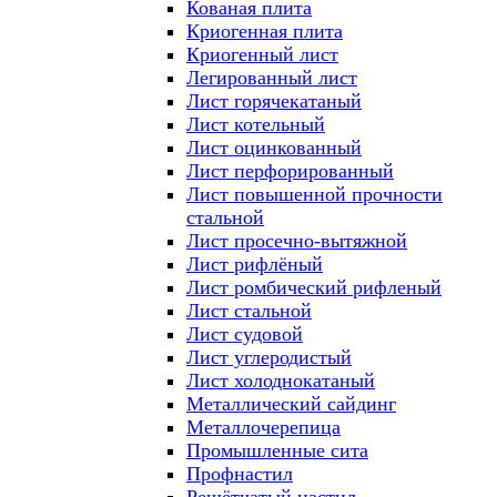
Кованая плита
Криогенная плита
Криогенный лист
Легированный лист
Лист горячекатаный
Лист котельный
Лист оцинкованный
Лист перфорированный
Лист повышенной прочности
стальной
Лист просечно-вытяжной
Лист рифлёный
Лист ромбический рифленый
Лист стальной
Лист судовой
Лист углеродистый
Лист холоднокатаный
Металлический сайдинг
Металлочерепица
Промышленные сита
Профнастил