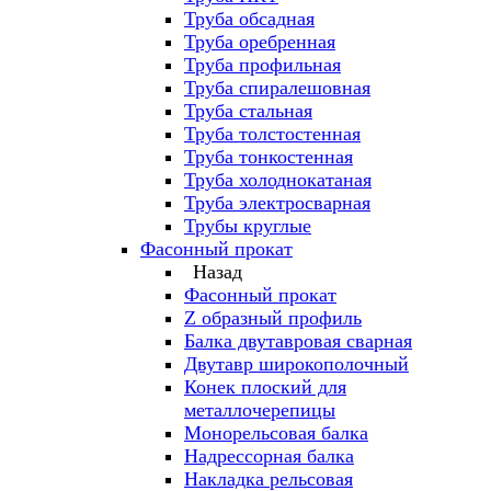
Труба обсадная
Труба оребренная
Труба профильная
Труба спиралешовная
Труба стальная
Труба толстостенная
Труба тонкостенная
Труба холоднокатаная
Труба электросварная
Трубы круглые
Фасонный прокат
Назад
Фасонный прокат
Z образный профиль
Балка двутавровая сварная
Двутавр широкополочный
Конек плоский для
металлочерепицы
Монорельсовая балка
Надрессорная балка
Накладка рельсовая