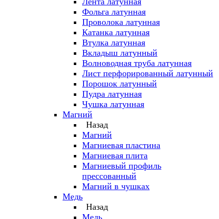
Лента латунная
Фольга латунная
Проволока латунная
Катанка латунная
Втулка латунная
Вкладыш латунный
Волноводная труба латунная
Лист перфорированный латунный
Порошок латунный
Пудра латунная
Чушка латунная
Магний
Назад
Магний
Магниевая пластина
Магниевая плита
Магниевый профиль
прессованный
Магний в чушках
Медь
Назад
Медь