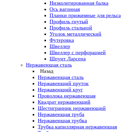
Низколегированная балка
Ось вагонная
Планки прижимные для рельса
Профиль гнутый
Профиль стальной
Уголок металлический
Футеровка
Швеллер
Швеллер с перфорацией
Шпунт Ларсена
Нержавеющая сталь
Назад
Нержавеющая сталь
Нержавеющий пруток
Нержавеющий круг
Проволока нержавеющая
Квадрат нержавеющий
Шестигранник нержавеющий
Нержавеющая труба
Нержавеющая трубка
Трубка капиллярная нержавеющая