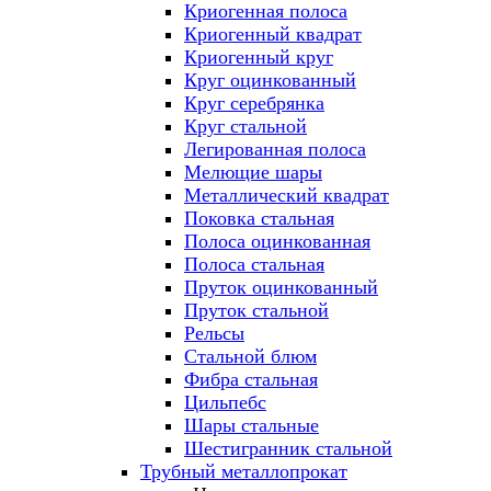
Криогенная полоса
Криогенный квадрат
Криогенный круг
Круг оцинкованный
Круг серебрянка
Круг стальной
Легированная полоса
Мелющие шары
Металлический квадрат
Поковка стальная
Полоса оцинкованная
Полоса стальная
Пруток оцинкованный
Пруток стальной
Рельсы
Стальной блюм
Фибра стальная
Цильпебс
Шары стальные
Шестигранник стальной
Трубный металлопрокат