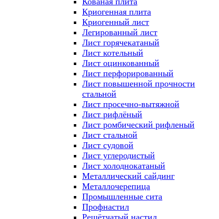
Кованая плита
Криогенная плита
Криогенный лист
Легированный лист
Лист горячекатаный
Лист котельный
Лист оцинкованный
Лист перфорированный
Лист повышенной прочности
стальной
Лист просечно-вытяжной
Лист рифлёный
Лист ромбический рифленый
Лист стальной
Лист судовой
Лист углеродистый
Лист холоднокатаный
Металлический сайдинг
Металлочерепица
Промышленные сита
Профнастил
Решётчатый настил