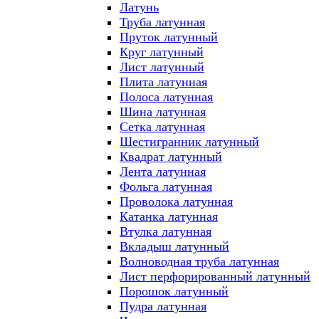
Латунь
Труба латунная
Пруток латунный
Круг латунный
Лист латунный
Плита латунная
Полоса латунная
Шина латунная
Сетка латунная
Шестигранник латунный
Квадрат латунный
Лента латунная
Фольга латунная
Проволока латунная
Катанка латунная
Втулка латунная
Вкладыш латунный
Волноводная труба латунная
Лист перфорированный латунный
Порошок латунный
Пудра латунная