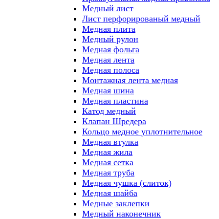
Медный лист
Лист перфорированый медный
Медная плита
Медный рулон
Медная фольга
Медная лента
Медная полоса
Монтажная лента медная
Медная шина
Медная пластина
Катод медный
Клапан Шредера
Кольцо медное уплотнительное
Медная втулка
Медная жила
Медная сетка
Медная труба
Медная чушка (слиток)
Медная шайба
Медные заклепки
Медный наконечник