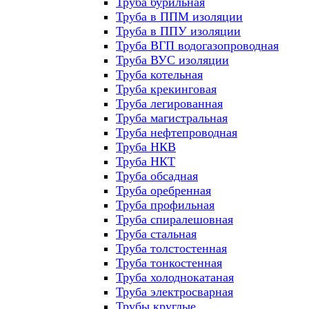
Труба бурильная
Труба в ППМ изоляции
Труба в ППУ изоляции
Труба ВГП водогазопроводная
Труба ВУС изоляции
Труба котельная
Труба крекинговая
Труба легированная
Труба магистральная
Труба нефтепроводная
Труба НКВ
Труба НКТ
Труба обсадная
Труба оребренная
Труба профильная
Труба спиралешовная
Труба стальная
Труба толстостенная
Труба тонкостенная
Труба холоднокатаная
Труба электросварная
Трубы круглые