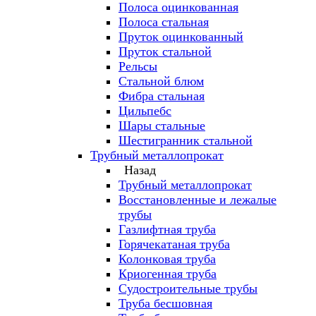
Полоса оцинкованная
Полоса стальная
Пруток оцинкованный
Пруток стальной
Рельсы
Стальной блюм
Фибра стальная
Цильпебс
Шары стальные
Шестигранник стальной
Трубный металлопрокат
Назад
Трубный металлопрокат
Восстановленные и лежалые
трубы
Газлифтная труба
Горячекатаная труба
Колонковая труба
Криогенная труба
Судостроительные трубы
Труба бесшовная