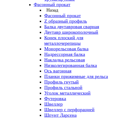
Фасонный прокат
Назад
Фасонный прокат
Z образный профиль
Балка двутавровая сварная
Двутавр широкополочный
Конек плоский для
металлочерепицы
Монорельсовая балка
Надрессорная балка
Накладка рельсовая
Низколегированная балка
Ось вагонная
Планки прижимные для рельса
Профиль гнутый
Профиль стальной
Уголок металлический
Футеровка
Швеллер
Швеллер с перфорацией
Шпунт Ларсена