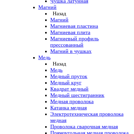
Чушка латунная
Магний
Назад
Магний
Магниевая пластина
Магниевая плита
Магниевый профиль
прессованный
Магний в чушках
Медь
Назад
Медь
Медный пруток
Медный круг
Квадрат медный
Медный шестигранник
Медная проволока
Катанка медная
Электротехническая проволока
медная
Проволока сварочная медная
Прямоугольная медная проволока