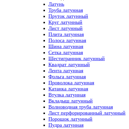
Латунь
Труба латунная
Пруток латунный
Круг латунный
Лист латунный
Плита латунная
Полоса латунная
Шина латунная
Сетка латунная
Шестигранник латунный
Квадрат латунный
Лента латунная
Фольга латунная
Проволока латунная
Катанка латунная
Втулка латунная
Вкладыш латунный
Волноводная труба латунная
Лист перфорированный латунный
Порошок латунный
Пудра латунная