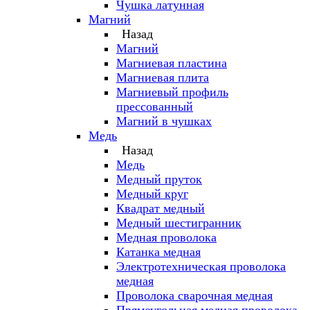
Чушка латунная
Магний
Назад
Магний
Магниевая пластина
Магниевая плита
Магниевый профиль
прессованный
Магний в чушках
Медь
Назад
Медь
Медный пруток
Медный круг
Квадрат медный
Медный шестигранник
Медная проволока
Катанка медная
Электротехническая проволока
медная
Проволока сварочная медная