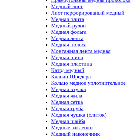
Прямоугольная медная проволока
Медный лист
Лист перфорированый медный
Медная плита
Медный рулон
Медная фольга
Медная лента
Медная полоса
Монтажная лента медная
Медная шина
Медная пластина
Катод медный
Клапан Шредера
Кольцо медное уплотнительное
Медная втулка
Медная жила
Медная сетка
Медная труба
Медная чушка (слиток)
Медная шайба
Медные заклепки
Медный наконечник