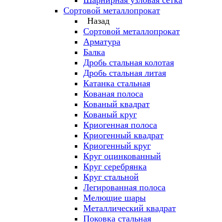
Шарнирная узловая сетка
Сортовой металлопрокат
Назад
Сортовой металлопрокат
Арматура
Балка
Дробь стальная колотая
Дробь стальная литая
Катанка стальная
Кованая полоса
Кованый квадрат
Кованый круг
Криогенная полоса
Криогенный квадрат
Криогенный круг
Круг оцинкованный
Круг серебрянка
Круг стальной
Легированная полоса
Мелющие шары
Металлический квадрат
Поковка стальная