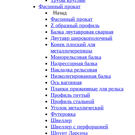
Трубы круглые
Фасонный прокат
Назад
Фасонный прокат
Z образный профиль
Балка двутавровая сварная
Двутавр широкополочный
Конек плоский для
металлочерепицы
Монорельсовая балка
Надрессорная балка
Накладка рельсовая
Низколегированная балка
Ось вагонная
Планки прижимные для рельса
Профиль гнутый
Профиль стальной
Уголок металлический
Футеровка
Швеллер
Швеллер с перфорацией
Шпунт Ларсена