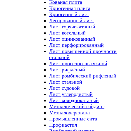
Кованая плита
Криогенная плита
Криогенный лист
Легированный лист
Лист горячекатаный
Лист котельный
Лист оцинкованный
Лист перфорированный
Лист повышенной прочности
стальной
Лист просечно-вытяжной
Лист рифлёный
Лист ромбический рифленый
Лист стальной
Лист судовой
Лист углеродистый
Лист холоднокатаный
Металлический сайдинг
Металлочерепица
Промышленные сита
Профнастил