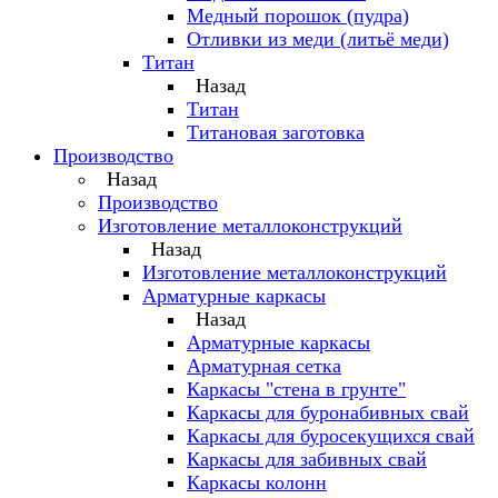
Медный порошок (пудра)
Отливки из меди (литьё меди)
Титан
Назад
Титан
Титановая заготовка
Производство
Назад
Производство
Изготовление металлоконструкций
Назад
Изготовление металлоконструкций
Арматурные каркасы
Назад
Арматурные каркасы
Арматурная сетка
Каркасы "стена в грунте"
Каркасы для буронабивных свай
Каркасы для буросекущихся свай
Каркасы для забивных свай
Каркасы колонн