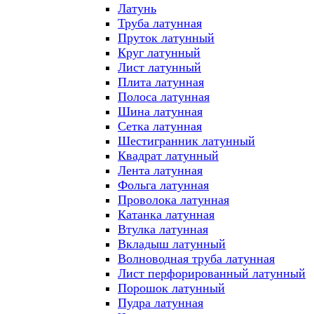
Латунь
Труба латунная
Пруток латунный
Круг латунный
Лист латунный
Плита латунная
Полоса латунная
Шина латунная
Сетка латунная
Шестигранник латунный
Квадрат латунный
Лента латунная
Фольга латунная
Проволока латунная
Катанка латунная
Втулка латунная
Вкладыш латунный
Волноводная труба латунная
Лист перфорированный латунный
Порошок латунный
Пудра латунная