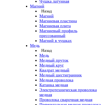
Чушка латунная
Магний
Назад
Магний
Магниевая пластина
Магниевая плита
Магниевый профиль
прессованный
Магний в чушках
Медь
Назад
Медь
Медный пруток
Медный круг
Квадрат медный
Медный шестигранник
Медная проволока
Катанка медная
Электротехническая проволока
медная
Проволока сварочная медная
Прямоугольная медная проволока