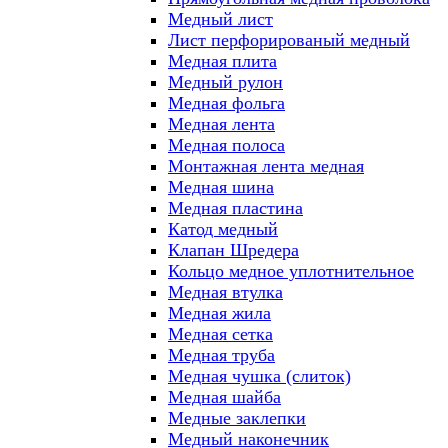
Медный лист
Лист перфорированый медный
Медная плита
Медный рулон
Медная фольга
Медная лента
Медная полоса
Монтажная лента медная
Медная шина
Медная пластина
Катод медный
Клапан Шредера
Кольцо медное уплотнительное
Медная втулка
Медная жила
Медная сетка
Медная труба
Медная чушка (слиток)
Медная шайба
Медные заклепки
Медный наконечник