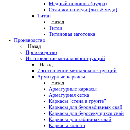
Медный порошок (пудра)
Отливки из меди (литьё меди)
Титан
Назад
Титан
Титановая заготовка
Производство
Назад
Производство
Изготовление металлоконструкций
Назад
Изготовление металлоконструкций
Арматурные каркасы
Назад
Арматурные каркасы
Арматурная сетка
Каркасы "стена в грунте"
Каркасы для буронабивных свай
Каркасы для буросекущихся свай
Каркасы для забивных свай
Каркасы колонн