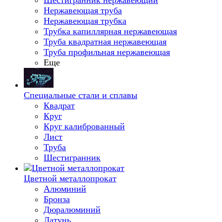
Шестигранник нержавеющий
Нержавеющая труба
Нержавеющая трубка
Трубка капиллярная нержавеющая
Труба квадратная нержавеющая
Труба профильная нержавеющая
Еще
Специальные стали и сплавы
Квадрат
Круг
Круг калиброванный
Лист
Труба
Шестигранник
Цветной металлопрокат
Алюминий
Бронза
Дюралюминий
Латунь