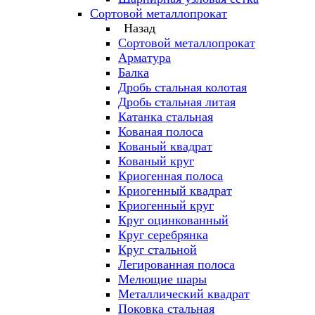
Сортовой металлопрокат
Назад
Сортовой металлопрокат
Арматура
Балка
Дробь стальная колотая
Дробь стальная литая
Катанка стальная
Кованая полоса
Кованый квадрат
Кованый круг
Криогенная полоса
Криогенный квадрат
Криогенный круг
Круг оцинкованный
Круг серебрянка
Круг стальной
Легированная полоса
Мелющие шары
Металлический квадрат
Поковка стальная