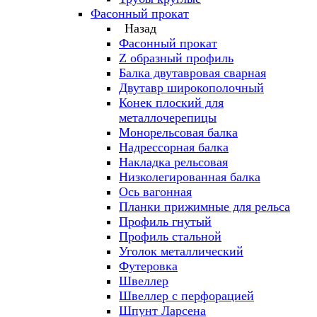
Фасонный прокат
Назад
Фасонный прокат
Z образный профиль
Балка двутавровая сварная
Двутавр широкополочный
Конек плоский для
металлочерепицы
Монорельсовая балка
Надрессорная балка
Накладка рельсовая
Низколегированная балка
Ось вагонная
Планки прижимные для рельса
Профиль гнутый
Профиль стальной
Уголок металлический
Футеровка
Швеллер
Швеллер с перфорацией
Шпунт Ларсена