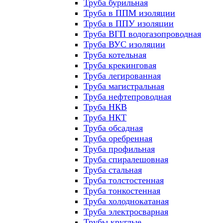
Труба бурильная
Труба в ППМ изоляции
Труба в ППУ изоляции
Труба ВГП водогазопроводная
Труба ВУС изоляции
Труба котельная
Труба крекинговая
Труба легированная
Труба магистральная
Труба нефтепроводная
Труба НКВ
Труба НКТ
Труба обсадная
Труба оребренная
Труба профильная
Труба спиралешовная
Труба стальная
Труба толстостенная
Труба тонкостенная
Труба холоднокатаная
Труба электросварная
Трубы круглые